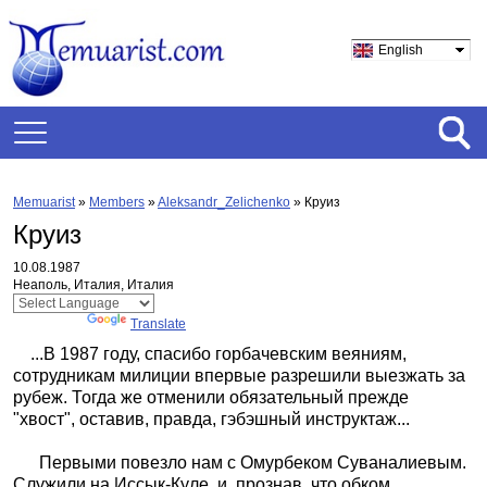
English
Memuarist
»
Members
»
Aleksandr_Zelichenko
»
Круиз
Круиз
10.08.1987
Неаполь, Италия, Италия
Powered by
Translate
...В 1987 году, спасибо горбачевским веяниям,
сотрудникам милиции впервые разрешили выезжать за
рубеж. Тогда же отменили обязательный прежде
"хвост", оставив, правда, гэбэшный инструктаж...
Первыми повезло нам с Омурбеком Суваналиевым.
Служили на Иссык-Куле, и, прознав, что обком