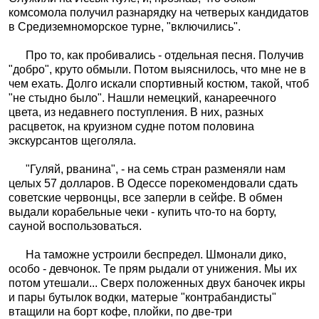
комсомола получил разнарядку на четверых кандидатов
в Средиземноморское турне, "включились".
Про то, как пробивались - отдельная песня. Получив
"добро", круто обмыли. Потом выяснилось, что мне не в
чем ехать. Долго искали спортивный костюм, такой, чтоб
"не стыдно было". Нашли немецкий, канареечного
цвета, из недавнего поступления. В них, разных
расцветок, на круизном судне потом половина
экскурсантов щеголяла.
"Гуляй, рванина", - на семь стран разменяли нам
целых 57 долларов. В Одессе порекомендовали сдать
советские червонцы, все заперли в сейфе. В обмен
выдали корабельные чеки - купить что-то на борту,
сауной воспользоваться.
На таможне устроили беспредел. Шмонали дико,
особо - девчонок. Те прям рыдали от унижения. Мы их
потом утешали... Сверх положенных двух баночек икры
и пары бутылок водки, матерые "контрабандисты"
втащили на борт кофе, плойки, по две-три