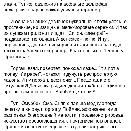
знали. Тут же, разложив на асфальте целлофан,
нехитрый товар выложил уличный торговец.
И одна из наших девчонок буквально "споткнулась" о
простенькие, но изящные, мельхиоровые сережки. И так
их к ушкам приложит, и эдак. "Си, си, синьора!" -
поддакивает негоциант. А денежек - тю-тю! И тут,
порывшись, достаёт синьорина из загашника на груди
три контрабандных червонца. Красненьких, с Лениным.
Протягивает...
Торгаш взял, повертел, понюхал даже... "It"s noт а
money. It"s paper", - сказал, и дунул в распростертую
ладонь. И ну порхать десяточки... Представляете
ситуацию?! Девчонка рыдает, деньги клубятся, эфиопец
презрительно хохочет... В лоб его, что ли?!
Тут - Омурбек, Ома. Сняв с пальца модную тогда
печатку, швырнул торгашу. Поймав, африканец вмиг
распознал благородный металл и, продемонстрировав
искусство перевоплощения, с почтением поклонился.
Приложив к покупке еще кое-какую бижутерию, - вот