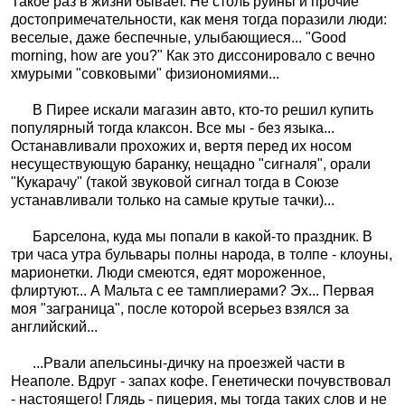
Такое раз в жизни бывает. Не столь руины и прочие
достопримечательности, как меня тогда поразили люди:
веселые, даже беспечные, улыбающиеся... "Good
morning, how are you?" Как это диссонировало с вечно
хмурыми "совковыми" физиономиями...
В Пирее искали магазин авто, кто-то решил купить
популярный тогда клаксон. Все мы - без языка...
Останавливали прохожих и, вертя перед их носом
несуществующую баранку, нещадно "сигналя", орали
"Кукарачу" (такой звуковой сигнал тогда в Союзе
устанавливали только на самые крутые тачки)...
Барселона, куда мы попали в какой-то праздник. В
три часа утра бульвары полны народа, в толпе - клоуны,
марионетки. Люди смеются, едят мороженное,
флиртуют... А Мальта с ее тамплиерами? Эх... Первая
моя "заграница", после которой всерьез взялся за
английский...
...Рвали апельсины-дичку на проезжей части в
Неаполе. Вдруг - запах кофе. Генетически почувствовал
- настоящего! Глядь - пицерия, мы тогда таких слов и не