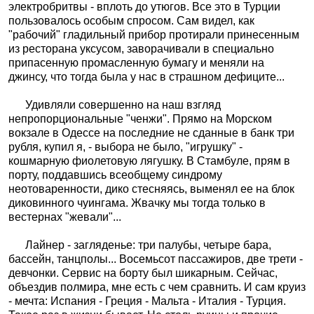
электробритвы - вплоть до утюгов. Все это в Турции
пользовалось особым спросом. Сам видел, как
"рабочий" гладильный прибор протирали принесенным
из ресторана уксусом, заворачивали в специально
припасенную промасленную бумагу и меняли на
джинсу, что тогда была у нас в страшном дефиците...
Удивляли совершенно на наш взгляд
непропорциональные "ченжи". Прямо на Морском
вокзале в Одессе на последние не сданные в банк три
рубля, купил я, - выбора не было, "игрушку" -
кошмарную фиолетовую лягушку. В Стамбуле, прям в
порту, поддавшись всеобщему синдрому
неотоваренности, дико стесняясь, выменял ее на блок
диковинного чуингама. Жвачку мы тогда только в
вестернах "жевали"...
Лайнер - загляденье: три палубы, четыре бара,
бассейн, танцполы... Восемьсот пассажиров, две трети -
девчонки. Сервис на борту был шикарным. Сейчас,
объездив полмира, мне есть с чем сравнить. И сам круиз
- мечта: Испания - Греция - Мальта - Италия - Турция.