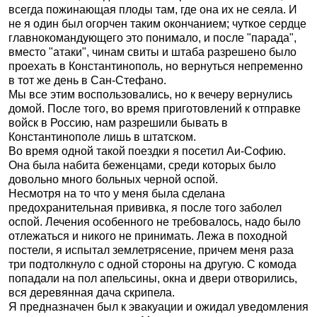
всегда пожинающая плоды там, где она их не сеяла. И
не я один был огорчен таким окончанием; чуткое сердце
главнокомандующего это понимало, и после "парада",
вместо "атаки", чинам свиты и штаба разрешено было
проехать в Константинополь, но вернуться непременно
в тот же день в Сан-Стефано.
Мы все этим воспользовались, но к вечеру вернулись
домой. После того, во время приготовлений к отправке
войск в Россию, нам разрешили бывать в
Константинополе лишь в штатском.
Во время одной такой поездки я посетил Аи-Софию.
Она была набита беженцами, среди которых было
довольно много больных черной оспой.
Несмотря на то что у меня была сделана
предохранительная прививка, я после того заболел
оспой. Лечения особенного не требовалось, надо было
отлежаться и никого не принимать. Лежа в походной
постели, я испытал землетрясение, причем меня раза
три подтолкнуло с одной стороны на другую. С комода
попадали на пол апельсины, окна и двери отворились,
вся деревянная дача скрипела.
Я предназначен был к эвакуации и ожидал уведомления