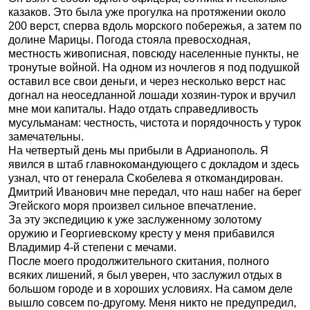
казаков. Это была уже прогулка на протяжении около
200 верст, сперва вдоль морского побережья, а затем по
долине Марицы. Погода стояла превосходная,
местность живописная, повсюду населенные пункты, не
тронутые войной. На одном из ночлегов я под подушкой
оставил все свои деньги, и через несколько верст нас
догнал на неоседланной лошади хозяин-турок и вручил
мне мои капиталы. Надо отдать справедливость
мусульманам: честность, чистота и порядочность у турок
замечательны.
На четвертый день мы прибыли в Адрианополь. Я
явился в штаб главнокомандующего с докладом и здесь
узнал, что от генерала Скобелева я откомандирован.
Дмитрий Иванович мне передал, что наш набег на берег
Эгейского моря произвел сильное впечатление.
За эту экспедицию к уже заслуженному золотому
оружию и Георгиевскому кресту у меня прибавился
Владимир 4-й степени с мечами.
После моего продолжительного скитания, полного
всяких лишений, я был уверен, что заслужил отдых в
большом городе и в хороших условиях. На самом деле
вышло совсем по-другому. Меня никто не предупредил,