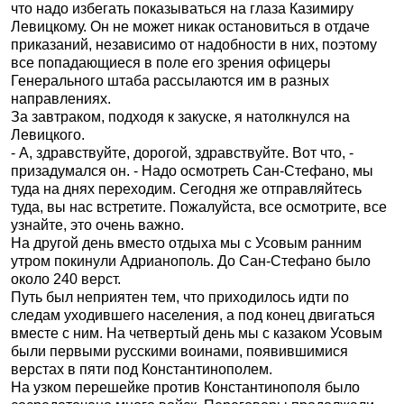
что надо избегать показываться на глаза Казимиру
Левицкому. Он не может никак остановиться в отдаче
приказаний, независимо от надобности в них, поэтому
все попадающиеся в поле его зрения офицеры
Генерального штаба рассылаются им в разных
направлениях.
За завтраком, подходя к закуске, я натолкнулся на
Левицкого.
- А, здравствуйте, дорогой, здравствуйте. Вот что, -
призадумался он. - Надо осмотреть Сан-Стефано, мы
туда на днях переходим. Сегодня же отправляйтесь
туда, вы нас встретите. Пожалуйста, все осмотрите, все
узнайте, это очень важно.
На другой день вместо отдыха мы с Усовым ранним
утром покинули Адрианополь. До Сан-Стефано было
около 240 верст.
Путь был неприятен тем, что приходилось идти по
следам уходившего населения, а под конец двигаться
вместе с ним. На четвертый день мы с казаком Усовым
были первыми русскими воинами, появившимися
верстах в пяти под Константинополем.
На узком перешейке против Константинополя было