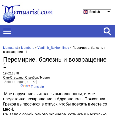
English
Memuarist
»
Members
»
Vladimir_Sukhomlinov
»
Перемирие, болезнь и
возвращение - 1
Перемирие, болезнь и возвращение -
1
19.02.1878
Сан-Стефано, Стамбул, Турция
Powered by
Translate
Мое поручение считалось выполненным, и мне
предстояло возвращение в Адрианополь. Полковник
Греков выпросился в отпуск, чтобы поехать вместе со
мной.
Он взял с собой одного офицера, сотника и несколько