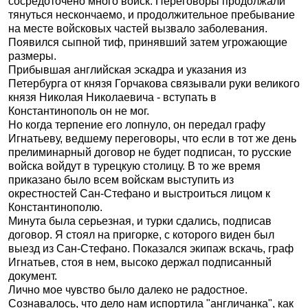
сосредоточено много войск. Переговоры продолжали
тянуться нескончаемо, и продолжительное пребывание
на месте войсковых частей вызвало заболевания.
Появился сыпной тиф, принявший затем угрожающие
размеры.
Прибывшая английская эскадра и указания из
Петербурга от князя Горчакова связывали руки великого
князя Николая Николаевича - вступать в
Константинополь он не мог.
Но когда терпение его лопнуло, он передал графу
Игнатьеву, ведшему переговоры, что если в тот же день
прелиминарный договор не будет подписан, то русские
войска войдут в турецкую столицу. В то же время
приказано было всем войскам выступить из
окрестностей Сан-Стефано и выстроиться лицом к
Константинополю.
Минута была серьезная, и турки сдались, подписав
договор. Я стоял на пригорке, с которого виден был
выезд из Сан-Стефано. Показался экипаж вскачь, граф
Игнатьев, стоя в нем, высоко держал подписанный
документ.
Лично мое чувство было далеко не радостное.
Сознавалось, что дело нам испортила "англичанка", как