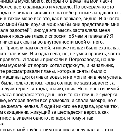
бнимала мужа моего, который отвечал на мои ласки
более всего занимало и утешало. По вечерам-то это
когда не видала: являются на небе розные ландшафты -
 в тихом море все это, как в зеркале, видно. И я часто,
 со мной были друзья мои: как бы они представили мне
ала радостей"; иногда эта мысль заставляла меня
 меня красные глаза и спросил, об чем я плакала? Я
 никогда скрыты во внутренности моей от него.
. Привели нам оленей, и иначе нельзя было ехать, как
ить оленями. И я одна села, но, не умея править, часто
правлять. И так мы приехали в Петрозаводск, нашли
ем муж мой от дороги хотел отдохнуть, и начальник,
сте рассматривали планы, которые сняты были с
ли машины для отливки воды, и не могли ни в чем успеть,
 была только летом, когда солнце не закатывается, а
а лучи теряет, и тогда, значит, ночь. Но осенью и зимой
ь часа продолжается день, но и то как темные сумерки.
ке, которая почти вся размокла; и спали вмокре, но я
чше желать нельзя. Людей никого не видала, кроме тех,
м священник, живущий за шестьдесят верст, а как
ытность видели одного лопаря, и тому я так
ыл.
 и муж мой грубо с ним говорил и ослушался, - то и