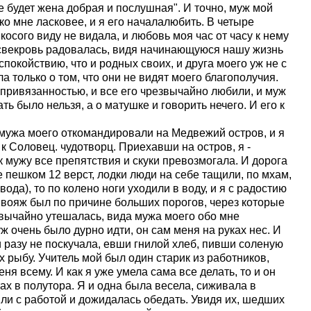
е будет жена добрая и послушная". И точно, муж мой
ко мне ласковее, и я его началалюбить. В четыре
косого виду не видала, и любовь моя час от часу к нему
я свекровь радовалась, видя начинающуюся нашу жизнь
покойствию, что и родных своих, и друга моего уж не с
а только о том, что они не видят моего благополучия.
привязанностью, и все его чрезвычайно любили, и муж
ть было нельзя, а о матушке и говорить нечего. И его к
мужа моего откомандировали на Медвежий остров, и я
 к Соловец. чудотворц. Приехавши на остров, я -
к мужу все препятствия и скуки превозмогала. И дорога
 пешком 12 верст, лодки люди на себе тащили, по мхам,
ода), то по колено ноги уходили в воду, и я с радостию
й вояж был по причине больших порогов, через которые
езвычайно утешалась, вида мужа моего обо мне
уж очень было дурно идти, он сам меня на руках нес. И
и разу не поскучала, евши гнилой хлеб, пивши соленую
х рыбу. Учитель мой был один старик из работников,
ня всему. И как я уже умела сама все делать, то и он
ах в полутора. Я и одна была весела, сиживала в
ли с работой и дожидалась обедать. Увидя их, шедших