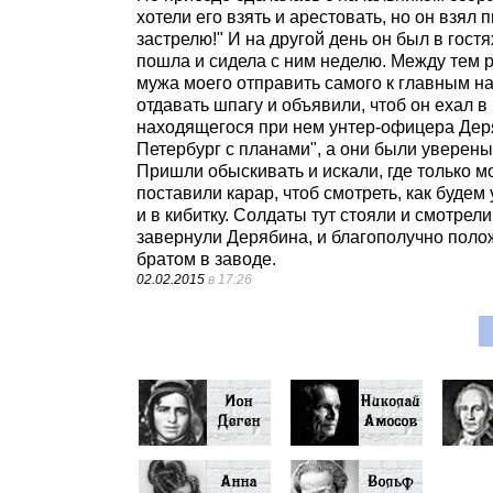
хотели его взять и арестовать, но он взял 
застрелю!" И на другой день он был в гостях
пошла и сидела с ним неделю. Между тем р
мужа моего отправить самого к главным на
отдавать шпагу и объявили, чтоб он ехал в
находящегося при нем унтер-офицера Деряб
Петербург с планами", а они были уверены, 
Пришли обыскивать и искали, где только м
поставили карар, чтоб смотреть, как будем
и в кибитку. Солдаты тут стояли и смотрел
завернули Дерябина, и благополучно полож
братом в заводе.
02.02.2015
в 17:26