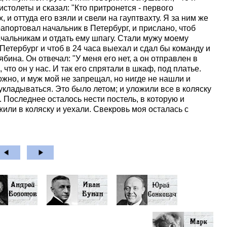
пистолеты и сказал: "Кто притронется - первого
, и оттуда его взяли и свели на гауптвахту. Я за ним же
апортовал начальник в Петербург, и прислано, чтоб
чальникам и отдать ему шпагу. Стали мужу моему
 Петербург и чтоб в 24 часа выехал и сдал бы команду и
ина. Он отвечал: "У меня его нет, а он отправлен в
что он у нас. И так его спрятали в шкаф, под платье.
ожно, и муж мой не запрещал, но нигде не нашли и
 укладываться. Это было летом; и уложили все в коляску
и. Последнее осталось нести постель, в которую и
или в коляску и уехали. Свекровь моя осталась с