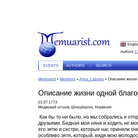
Engli
Authors
1
EVENTS
AUTHORS
SEARCH
Memuarist
»
Members
»
Anna_Labzina
»
Описание жизни 
Описание жизни одной благо
01.07.1773
Медвежий остров, Шпицберген, Норвегия
Как бы то ни было, но мы собрались и отпр
друзьями. Бедная моя няня и ходить не мог
его зятю и сестре, которые нас приняли оче
особливо зятя, который, видя мою молодост