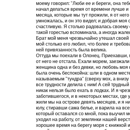
моему говорил: "Люби ее и береги, она теб
начал делаться время от времени лучше и 
месяца, которые мы тут прожили, я от него 
умножалась, и он это видел; и добрая мо
счастливую. Я столько радовалась своему с
такой горестью вспоминала, а иногда жалел
Брат мой меня чрезвычайно утешал своей 
мой столько его любил, что более и требова
ней привязанность была велика.
Оттуда мы поехали в Олонец. Приехавши, 
от него не отстала. Ехали морем, заезжали
женщина одна и без девки, но любовь моя 
была очень беспокойна: шли в одном месте
называемым "тундра" (сверху мох, а внизу в
все трудности делила с ним! А сей трудны
никак нельзя было ехать в лодках. И я чр
заботившегося, и в некоторых местах, где 
жили мы на острове девять месяцев, и я н
юлу, стиравши сама белье, и варила на все
который оставался со мной, пока выучил ме
уходил на работу, от землянки нашей верст
хорошее время на берегу моря с книжкой и