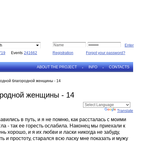
sh
719
Events
241662
Registration
Forgot your password?
ABOUT THE PROJECT
INFO
CONTACTS
одной благородной женщины - 14
родной женщины - 14
Powered by
Translate
авились в путь, и я не помню, как рассталась с моими
ла - так ее горесть ослабила. Наконец мы приехали к
нь хорошо, и я их любви и ласки никогда не забуду,
ь и простоту, старался всю ласку мне показать и мужу