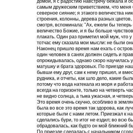
домой, я с радостию навстречу бежала и о
самым дружеским приветствием, что меня 
северное сияние; я этакого величества ни
строения, колонны, дерева разных цветов, и
смотря, вспоминала: "Ах, ежели бы теперь
величество Божие, и я бы больше чувствов
плакать. Один раз приметил мой муж, что у
тотчас ему сказала мои мысли: не были они
Наконец пришло время нам ехать с острова
один человек в санях должен сидеть и прав
опрокидывалась, однако скоро научилась у
матушку и брата здоровых. По приезде наш
бывши ему друг, сам к нему пришел, и вме
рудника, и отчеты, как шло дело, какие бы
потому что вода натекала из моря и работа
всегда на горизонте, только на четверть час
не видно солнца, а тьма ужасная, и четвер
Это время очень скучно, особливо в землян
была во все это время так здорова, как лу
которые были с нами летом. Приезжал к на
сделались бури, то итог не ездил; во всю б
обрадовалась, как будто он мой ближний б
По приезде сделалась с начальником ссора,