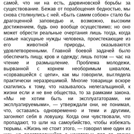
самой, что ни на есть, дарвиновской борьбы за
существование. Бежав от порабощения бедностью, мы
снова столкнулись с ней. «Быть самим собою» стало бы
драгоценной заповедью и, возможно, высоким
достижением, будь оно вообще осуществимо; но оно
может обрести реальные очертания лишь тогда, когда
самые насущные нужды человека, проистекающие из
его животной природы, оказываются
удовлетворенными. Главной боевой задачей было
обеспечить пищу, кров и одежду; лишь потом — час на
чтение и размышление. Проблема молодежи,
вырванной с корнем необоримым шквалом,
«сорвавшейся с цепи», как мы говорили, выглядела
практически неразрешимой. Многие товарищи вскоре
скатились к тому, что называлось нелегальщиной, к
жизни если и не вне общества, то за рамками закона.
«Мы не хотим быть ни эксплуататорами, ни
эксплуатируемыми», — утверждали они, не понимая,
что, оставаясь одновременно и теми и другими,
загоняют себя в ловушку. Когда они чувствовали, что
пропадают, то шли на самоубийство, чтобы избежать
тюрьмы. «Жизнь не стоит этого, — говорил мне один из