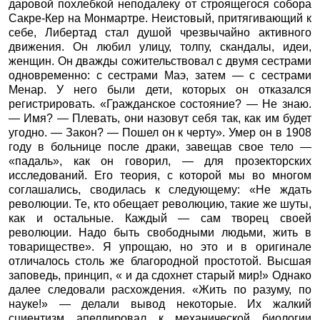
даровой похлебкой неподалеку от строящегося собора
Сакре-Кер на Монмартре. Неистовый, притягивающий к
себе, Либертад стал душой чрезвычайно активного
движения. Он любил улицу, толпу, скандалы, идеи,
женщин. Он дважды сожительствовал с двумя сестрами
одновременно: с сестрами Маэ, затем — с сестрами
Менар. У него были дети, которых он отказался
регистрировать. «Гражданское состояние? — Не знаю.
— Имя? — Плевать, они назовут себя так, как им будет
угодно. — Закон? — Пошел он к черту». Умер он в 1908
году в больнице после драки, завещав свое тело —
«падаль», как он говорил, — для прозекторских
исследований. Его теория, с которой мы во многом
соглашались, сводилась к следующему: «Не ждать
революции. Те, кто обещает революцию, такие же шуты,
как и остальные. Каждый — сам творец своей
революции. Надо быть свободными людьми, жить в
товариществе». Я упрощаю, но это и в оригинале
отличалось столь же благородной простотой. Высшая
заповедь, принцип, « и да сдохнет старый мир!» Однако
далее следовали расхождения. «Жить по разуму, по
науке!» — делали вывод некоторые. Их жалкий
сциентизм апеллировал к механической биологии