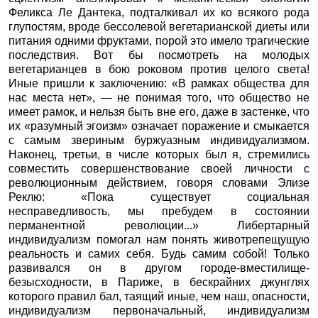
Феликса Ле Дантека, подталкивал их ко всякого рода
глупостям, вроде бессолевой вегетарианской диеты или
питания одними фруктами, порой это имело трагические
последствия. Вот бы посмотреть на молодых
вегетарианцев в бою роковом против целого света!
Иные пришли к заключению: «В рамках общества для
нас места нет», — не понимая того, что общество не
имеет рамок, и нельзя быть вне его, даже в застенке, что
их «разумный эгоизм» означает поражение и смыкается
с самым звериным буржуазным индивидуализмом.
Наконец, третьи, в числе которых был я, стремились
совместить совершенствование своей личности с
революционным действием, говоря словами Элизе
Реклю: «Пока существует социальная
несправедливость, мы пребудем в состоянии
перманентной революции...» Либертарный
индивидуализм помогал нам понять животрепещущую
реальность и самих себя. Будь самим собой! Только
развивался он в другом городе-вместилище-
безысходности, в Париже, в бескрайних джунглях
которого правил бал, таящий иные, чем наш, опасности,
индивидуализм первоначальный, индивидуализм