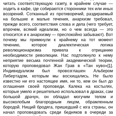
читать соответствующую газету, в крайнем случае —
ходить в кафе, где собираются сторонники тех или иных
воззрений. Сотканный из противоречий, раздираемый
на большие и малые течения, анархизм требовал,
прежде всего, соответствия слова и дела (чего требует,
впрочем, всякий идеализм, но о чем всегда — это
относится и к анархизму — преспокойно забывают). Вот
почему мы примкнули к крайнему на тот момент
течению, которое диалектическая логика
революционаризма привела к отрицанию
необходимости революции. Нас подтолкнуло к нему
неприятие весьма почтенной академической теории,
которую проповедовал Жан Грав в «Тан нуво»
[1]
.
Индивидуализм был провозглашен Альбером
Либертадом, которым мы восхищались. Не было
известно ни его настоящее имя, ни то, кем он был до
оглашения своей проповеди. Калека на костылях,
которые умело и решительно использовал в драках, сам
большой драчун, он обладал могучим телом и
высоколобым благородным лицом, обрамленным
бородой. Нищий бродяга, пришедший с юга страны, он
начал проповедовать среди бедняков в очереди за