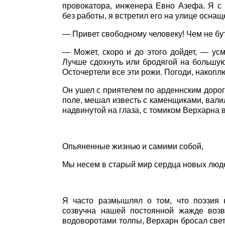
провокатора, инженера Евно Азефа. Я с 
без работы, я встретил его на улице осн
— Привет свободному человеку! Чем не б
— Может, скоро и до этого дойдет, — усм
Лучше сдохнуть или бродягой на большую 
Осточертели все эти рожи. Погоди, накоплю
Он ушел с приятелем по арденнским доро
поле, мешал известь с каменщиками, вали
надвинутой на глаза, с томиком Верхарна 
Опьяненные жизнью и самими собой,
Мы несем в старый мир сердца новых люде
Я часто размышлял о том, что поэзия 
созвучна нашей постоянной жажде возв
водоворотами толпы, Верхарн бросал свет