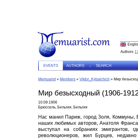
Engli
Authors
1
EVENTS
AUTHORS
SEARCH
Memuarist
»
Members
»
Viktor_Kybalchich
»
Мир безысход
Мир безысходный (1906-1912)
10.09.1906
Брюссель, Бельгия, Бельгия
Нас манил Париж, город Золя, Коммуны, В
наших любимых авторов, Анатоля Франса 
выступал на собраниях эмигрантов, гд
революционеров, жил Бурцев, недавно