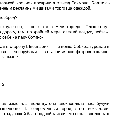
горькой иронией воспринял отъезд Раймона. Болтаясь
ащенным рекламными щитами торговца одеждой.
утерброд?
ехнулся он, — но хватит с меня городов! Плющит тут.
дорогу, там, по крайней мере, свежий воздух, пейзаж.
 себе на пару ботинок...
гам в сторону Швейцарии — на волю. Собирал урожай в
л лес с лесорубами — в старой мягкой фетровой шляпе,
в кармане:
й...
нам заменяла молитву, она вдохновляла нас, будучи
ышенного. На современный город, с его вокзалами,
 страдающей благородной мысли, его вопль вполне мог