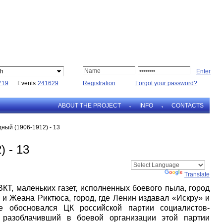
sh
719
Events
241629
Registration
Forgot your password?
ABOUT THE PROJECT
INFO
CONTACTS
ный (1906-1912) - 13
 - 13
Powered by
Translate
КТ, маленьких газет, исполненных боевого пыла, город
и Жеана Риктюса, город, где Ленин издавал «Искру» и
е обосновался ЦК российской партии социалистов-
 разоблачивший в боевой организации этой партии