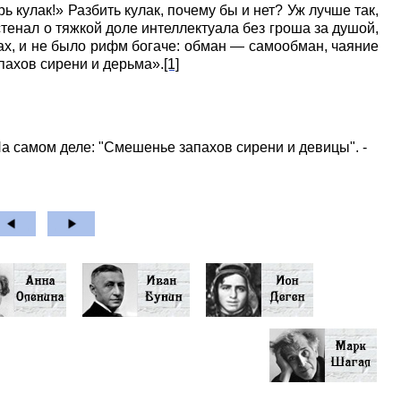
ь кулак!» Разбить кулак, почему бы и нет? Уж лучше так,
стенал о тяжкой доле интеллектуала без гроша за душой,
х, и не было рифм богаче: обман — самообман, чаяние
пахов сирени и дерьма».
[1]
На самом деле: "Смешенье запахов сирени и девицы". -