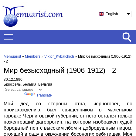
English
Memuarist
»
Members
»
Viktor_Kybalchich
»
Мир безысходный (1906-1912)
- 2
Мир безысходный (1906-1912) - 2
30.12.1890
Брюссель, Бельгия, Бельгия
Powered by
Translate
Мой дед со стороны отца, черногорец по
происхождению, был священником в маленьком
городке Черниговской губернии; от него остался только
пожелтевший дагерротип, на котором изображен худой
бородатый поп с высоким лбом и добродушным лицом,
стоящий в саду в окружении босоногих ребятишек. Моя