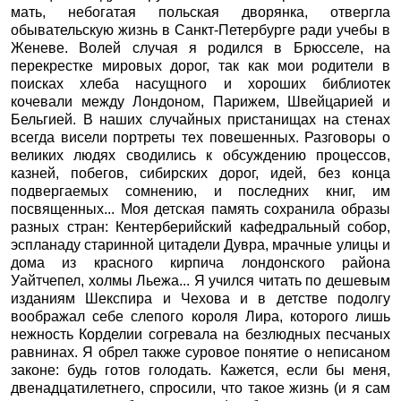
мать, небогатая польская дворянка, отвергла
обывательскую жизнь в Санкт-Петербурге ради учебы в
Женеве. Волей случая я родился в Брюсселе, на
перекрестке мировых дорог, так как мои родители в
поисках хлеба насущного и хороших библиотек
кочевали между Лондоном, Парижем, Швейцарией и
Бельгией. В наших случайных пристанищах на стенах
всегда висели портреты тех повешенных. Разговоры о
великих людях сводились к обсуждению процессов,
казней, побегов, сибирских дорог, идей, без конца
подвергаемых сомнению, и последних книг, им
посвященных... Моя детская память сохранила образы
разных стран: Кентерберийский кафедральный собор,
эспланаду старинной цитадели Дувра, мрачные улицы и
дома из красного кирпича лондонского района
Уайтчепел, холмы Льежа... Я учился читать по дешевым
изданиям Шекспира и Чехова и в детстве подолгу
воображал себе слепого короля Лира, которого лишь
нежность Корделии согревала на безлюдных песчаных
равнинах. Я обрел также суровое понятие о неписаном
законе: будь готов голодать. Кажется, если бы меня,
двенадцатилетнего, спросили, что такое жизнь (и я сам