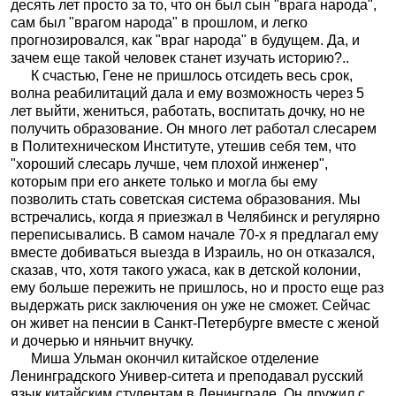
десять лет просто за то, что он был сын "врага народа",
сам был "врагом народа" в прошлом, и легко
прогнозировался, как "враг народа" в будущем. Да, и
зачем еще такой человек станет изучать историю?..
К счастью, Гене не пришлось отсидеть весь срок,
волна реабилитаций дала и ему возможность через 5
лет выйти, жениться, работать, воспитать дочку, но не
получить образование. Он много лет работал слесарем
в Политехническом Институте, утешив себя тем, что
"хороший слесарь лучше, чем плохой инженер",
которым при его анкете только и могла бы ему
позволить стать советская система образования. Мы
встречались, когда я приезжал в Челябинск и регулярно
переписывались. В самом начале 70-х я предлагал ему
вместе добиваться выезда в Израиль, но он отказался,
сказав, что, хотя такого ужаса, как в детской колонии,
ему больше пережить не пришлось, но и просто еще раз
выдержать риск заключения он уже не сможет. Сейчас
он живет на пенсии в Санкт-Петербурге вместе с женой
и дочерью и няньчит внучку.
Миша Ульман окончил китайское отделение
Ленинградского Универ-ситета и преподавал русский
язык китайским студентам в Ленинграде. Он дружил с