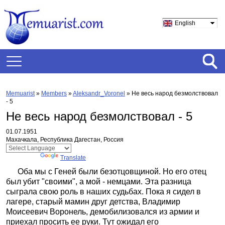
English
Memuarist
»
Members
»
Aleksandr_Voronel
»
Не весь народ безмолствовал
- 5
Не весь народ безмолствовал - 5
01.07.1951
Махачкала, Республика Дагестан, Россия
Powered by
Translate
Оба мы с Геней были безотцовщиной. Но его отец
был убит "своими", а мой - немцами. Эта разница
сыграла свою роль в наших судьбах. Пока я сидел в
лагере, старый мамин друг детства, Владимир
Моисеевич Воронель, демобилизовался из армии и
приехал просить ее руки. Тут ожидал его