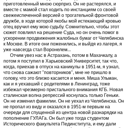
приготовленный мною сюрприз. Он не растерялся, и
вместе с мамой стал ходить по инстанциям со своей
свежеиспеченной версией о трогательной фронтовой
дружбе, в ходе которой якобы мой истекающий кровью
отец вручил ему мою судьбу. Сомнительно, чтобы этот
сюжет повлиял на решение Суда, но он очень помог в
ускорении продвижения жалобных бумаг от Челябинска
к Москве. В итоге они поженились, и выйдя из лагеря, я
уже навсегда стал Воронелем...
Отчим увез нас в Астрахань, потом в Махачкалу, а
потом я поступил в Харьковский Университет, так что,
когда, приехав в отпуск на каникулы в 1951-м, я узнал,
что снова сажают "повторников", мне не пришло в
голову, что это близко касается и меня. Миша Ульман,
как и я уехавший с родителями в Ленинград, тоже
избежал чрезмерно пристального внимания КГБ. Новая
сталинская волна репрессий коснулась только Геньки.
Он не изменил фамилии. Он не уехал из Челябинска. Он
не пропал из виду и оказался в 1951-м первым на
очереди для спущенной из центра новой разнарядки на
пополнение ГУЛАГа. Он был уже тогда студентом
Исторического факультета Пединститута, и ему дали