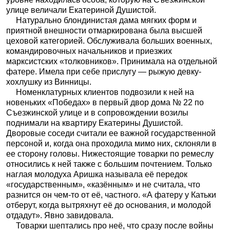
улице величали Екатериной Душистой.
Натурально блондинистая дама мягких форм и
приятной внешности отмаркирована была высшей
цеховой категорией. Обслуживала больших военных,
командировочных начальников и приезжих
марксистских «толковников». Принимала на отдельной
фатере. Имела при себе прислугу — рыжую девку-
хохлушку из Винницы.
Номенклатурных клиентов подвозили к ней на
новеньких «Победах» в первый двор дома № 22 по
Съезжинской улице и в сопровождении возилы
поднимали на квартиру Екатерины Душистой.
Дворовые соседи считали ее важной государственной
персоной и, когда она проходила мимо них, склоняли в
ее сторону головы. Нижестоящие товарки по ремеслу
относились к ней также с большим почтением. Только
наглая молодуха Аришка называла её передок
«государственным», «казённым» и не считала, что
разнится он чем-то от её, частного. «А фатеру у Катьки
отберут, когда вытряхнут её до основания, и молодой
отдадут». Явно завидовала.
Товарки шептались про неё, что сразу после войны