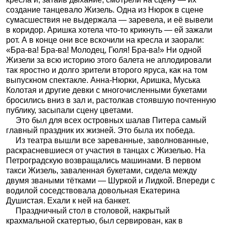
создание танцевало Жизель. Одна из Нюрок в сцене
сумасшествия не выдержала — заревела, и её вывели
в коридор. Аришка хотела что-то крикнуть — ей зажали
рот. А в конце они все вскочили на кресла и заорали:
«Бра-ва! Бра-ва! Молодец, Гюля! Бра-ва!» Ни одной
Жизели за всю историю этого балета не аплодировали
так яростно и долго зрители второго яруса, как на том
выпускном спектакле. Анна-Нюрки, Аришка, Муська
Колотая и другие девки с многочисленными букетами
бросились вниз в зал и, растолкав стоявшую почтенную
публику, засыпали сцену цветами.
Это был для всех островных шалав Питера самый
главный праздник их жизней. Это была их победа.
Из театра вышли все зареванные, заволнованные,
раскрасневшиеся от участия в танцах с Жизелью. На
Петроградскую возвращались машинами. В первом
такси Жизель, заваленная букетами, сидела между
двумя зваными тётками — Шуркой и Лидкой. Впереди с
водилой соседствовала довольная Екатерина
Душистая. Ехали к ней на банкет.
Праздничный стол в столовой, накрытый
крахмальной скатертью, был сервирован, как в