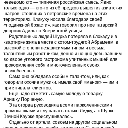
неведомо кто — типичная российская смесь. Явно
только одно — кто-то из её предков вышел из азиатских
шатров, стоявших в петровские времена на этих
территориях. Кликуху носила благодаря своей
«подвижной ёрзасти», как говорил про нее татарский
дворник Адиль со Зверинской улицы.
Родственных людей Шурка потеряла в блокаду и в
квартирке жила вместе с котом-трудягой Абрамеем, в
высокой степени независимым типом и весьма
талантливым работником, денно и нощно добывавшим
во дворе углового гастронома упитанных мышей для
прокормления себя и многочисленных своих
возлюбленных.
Сама она обладала особым талантом, или, как
говорили охочие мужики, имела свой «манок» — им и
притягивала клиентов.
Еще надо отметить самую молодую товарку —
Аришку Порченую.
Эта оторва руководила всеми парколенинскими
промокашками и слушалась только Лидку, а к Шурке
Вечной Каурке прислушивалась.
Отдельно от артели, совсем на другом социальном
уровне находилась особа, которую на Съезжинской