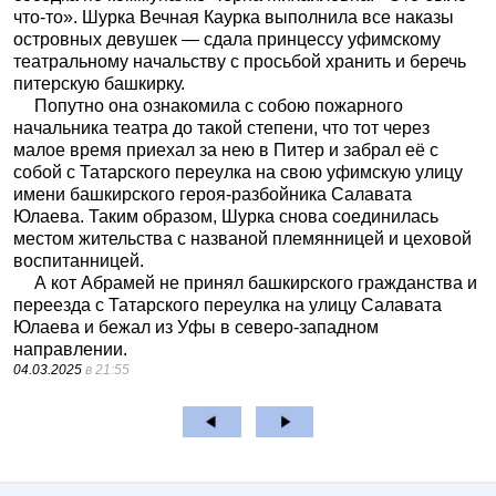
что-то». Шурка Вечная Каурка выполнила все наказы
островных девушек — сдала принцессу уфимскому
театральному начальству с просьбой хранить и беречь
питерскую башкирку.
Попутно она ознакомила с собою пожарного
начальника театра до такой степени, что тот через
малое время приехал за нею в Питер и забрал её с
собой с Татарского переулка на свою уфимскую улицу
имени башкирского героя-разбойника Салавата
Юлаева. Таким образом, Шурка снова соединилась
местом жительства с названой племянницей и цеховой
воспитанницей.
А кот Абрамей не принял башкирского гражданства и
переезда с Татарского переулка на улицу Салавата
Юлаева и бежал из Уфы в северо-западном
направлении.
04.03.2025
в 21:55