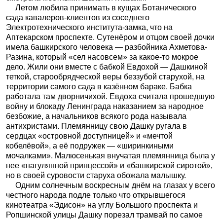
Летом любила принимать в кущах Ботанического
сада кавалеров-клиентов из соседнего
Электротехнического института-замка, что на
Аптекарском проспекте. Сутенёром и отцом своей дочки
имела башкирского человека — разбойника Ахметова-
Разина, который «сел насовсем» за какое-то мокрое
дело. Жили они вместе с бабкой Евдохой — Дашкиной
теткой, старообрядческой веры беззубой старухой, на
территории самого сада в казённом бараке. Бабка
работала там дворничихой. Евдоха считала прошедшую
войну и блокаду Ленинграда наказанием за народное
безбожие, а начальников всякого рода называла
антихристами. Племянницу свою Дашку ругала в
сердцах «островной доступницей» и «мечтой
кобелёвой», а её подружек — «ширинкиными
мочалками». Малюсенькая внучатая племянница была у
нее «нагулянной принцессой» и «башкирской сиротой»,
но в своей суровости старуха обожала малышку.
Одним солнечным воскресным днём на глазах у всего
честного народа подле только что открывшегося
кинотеатра «Эдисон» на углу Большого проспекта и
Ропшинской улицы Дашку порезал трамвай по самое