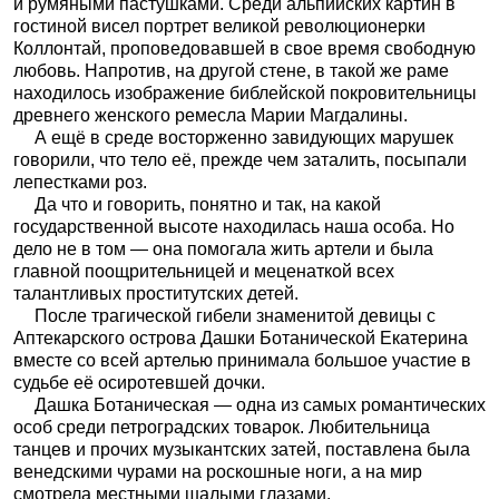
и румяными пастушками. Среди альпийских картин в
гостиной висел портрет великой революционерки
Коллонтай, проповедовавшей в свое время свободную
любовь. Напротив, на другой стене, в такой же раме
находилось изображение библейской покровительницы
древнего женского ремесла Марии Магдалины.
А ещё в среде восторженно завидующих марушек
говорили, что тело её, прежде чем заталить, посыпали
лепестками роз.
Да что и говорить, понятно и так, на какой
государственной высоте находилась наша особа. Но
дело не в том — она помогала жить артели и была
главной поощрительницей и меценаткой всех
талантливых проститутских детей.
После трагической гибели знаменитой девицы с
Аптекарского острова Дашки Ботанической Екатерина
вместе со всей артелью принимала большое участие в
судьбе её осиротевшей дочки.
Дашка Ботаническая — одна из самых романтических
особ среди петроградских товарок. Любительница
танцев и прочих музыкантских затей, поставлена была
венедскими чурами на роскошные ноги, а на мир
смотрела местными шалыми глазами.