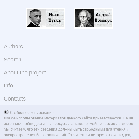
Authors
Search
About the project
Info
Contacts
Свободное копирование
Любое использование материалов данного сайта приветствуется. Наши
источники - общедоступные ресурсы, а также семейные архивы авторов.
Мы считаем, что эти сведения должны быть свободными для чтения и
распространения без ограничений. Это честная история от очевидцев,