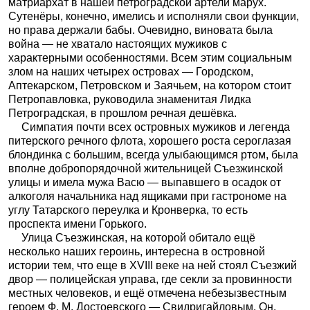
матриархат в нашей петроградской артели марух.
Сутенёры, конечно, имелись и исполняли свои функции,
но права держали бабы. Очевидно, виновата была
война — не хватало настоящих мужиков с
характерными особенностями. Всем этим социальным
злом на наших четырех островах — Городском,
Аптекарском, Петровском и Заячьем, на котором стоит
Петропавловка, руководила знаменитая Лидка
Петроградская, в прошлом речная дешёвка.
Симпатия почти всех островных мужиков и легенда
питерского речного флота, хорошего роста сероглазая
блондинка с большим, всегда улыбающимся ртом, была
вполне добропорядочной жительницей Съезжинской
улицы и имела мужа Васю — выпавшего в осадок от
алкоголя начальника над ящиками при гастрономе на
углу Татарского переулка и Кронверка, то есть
проспекта имени Горького.
Улица Съезжинская, на которой обитало ещё
несколько наших героинь, интересна в островной
истории тем, что еще в XVIII веке на ней стоял Съезжий
двор — полицейская управа, где секли за провинности
местных человеков, и ещё отмечена небезызвестным
героем Ф. М. Достоевского — Свидригайловым. Он,