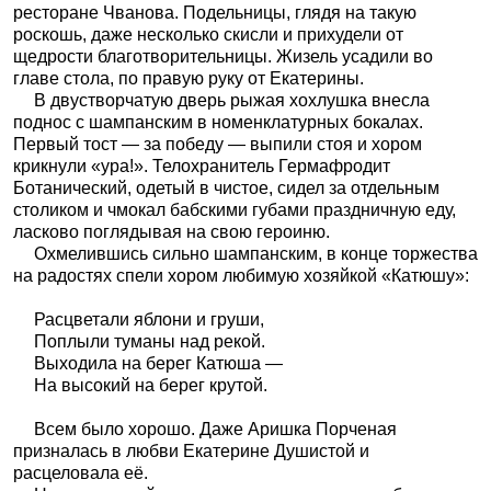
ресторане Чванова. Подельницы, глядя на такую
роскошь, даже несколько скисли и прихудели от
щедрости благотворительницы. Жизель усадили во
главе стола, по правую руку от Екатерины.
В двустворчатую дверь рыжая хохлушка внесла
поднос с шампанским в номенклатурных бокалах.
Первый тост — за победу — выпили стоя и хором
крикнули «ура!». Телохранитель Гермафродит
Ботанический, одетый в чистое, сидел за отдельным
столиком и чмокал бабскими губами праздничную еду,
ласково поглядывая на свою героиню.
Охмелившись сильно шампанским, в конце торжества
на радостях спели хором любимую хозяйкой «Катюшу»:
Расцветали яблони и груши,
Поплыли туманы над рекой.
Выходила на берег Катюша —
На высокий на берег крутой.
Всем было хорошо. Даже Аришка Порченая
призналась в любви Екатерине Душистой и
расцеловала её.