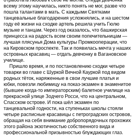
всему этому научилась, никто понять не мог, разве что
пошла талантами в мать. С каждыми Святками
танцевальные благодарения усложнялись, и на шестом
году её жизни на сходке артель решила учить Гюлю
музыке и танцам. Через год оказалось, что башкирская
принцесса на радость всем своим попечительницам —
лучшая плясунья Дома культуры Промкооперации, что
на Кировском проспекте. Так и появилась мечта у наших
островных красавиц — отдать девчонку в Вагановское
училище.
Пришло время, и по постановлению сходки четыре
товарки во главе с Шуркой Вечной Кауркой под видом
родных тёток, наряженные в свои лучшие платья и
юбки, повезли любимицу на показ-экзамен в знаменитое
(бывшее когда-то императорским) балетное училище на
прекрасной улице Зодчего Росси, что на центральном,
Спасском острове. И пока шёл экзамен по
танцевальной годности, на ступеньках школы стояли
четыре расписные красавицы с петроградских островов,
обращая на себя внимание добропорядочных прохожих
этого района экзотичностью собственного вида и
профессиональной призывностью блуждающих глаз.