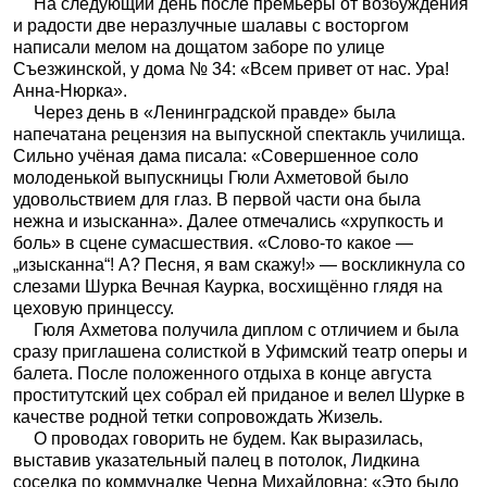
На следующий день после премьеры от возбуждения
и радости две неразлучные шалавы с восторгом
написали мелом на дощатом заборе по улице
Съезжинской, у дома № 34: «Всем привет от нас. Ура!
Анна-Нюрка».
Через день в «Ленинградской правде» была
напечатана рецензия на выпускной спектакль училища.
Сильно учёная дама писала: «Совершенное соло
молоденькой выпускницы Гюли Ахметовой было
удовольствием для глаз. В первой части она была
нежна и изысканна». Далее отмечались «хрупкость и
боль» в сцене сумасшествия. «Слово-то какое —
„изысканна“! А? Песня, я вам скажу!» — воскликнула со
слезами Шурка Вечная Каурка, восхищённо глядя на
цеховую принцессу.
Гюля Ахметова получила диплом с отличием и была
сразу приглашена солисткой в Уфимский театр оперы и
балета. После положенного отдыха в конце августа
проститутский цех собрал ей приданое и велел Шурке в
качестве родной тетки сопровождать Жизель.
О проводах говорить не будем. Как выразилась,
выставив указательный палец в потолок, Лидкина
соседка по коммуналке Черна Михайловна: «Это было