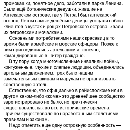
промокашки, понятное дело, работали в парке Ленина.
Были ещё ботанические девушки, жившие на
Аптекарском острове, где у Петра I был аптекарский
огород. Летом самые дешёвые девицы угощали собою
клиентов в кустах и рощах Петровского острова. Звали
их петровскими мочалками.
Основными потребителями наших красавиц в то
время были армейские и морские офицеры. Позже к
ним присоединились артельщики и, конечно,
командированные в Питер граждане.
В ту пору, когда многочисленные инвалиды войны,
контуженные, глухие и слепые людишки, объединялись
артельным движением, грех было нашим
замечательным шкицам и марухам не организовать
собственную артель.
Естественно, что официально в райисполкоме или в
другом каком-либо «коме» это древнейшее сообщество
зарегистрировано не было, но практически
существовало, как во все исторические времена.
Причем существовало по наработанным столетиями
правилам и законам.
Надо отметить еще одну островную особенность —