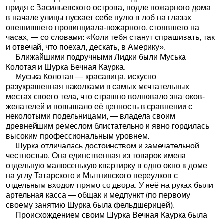
придя с Васильевского острова, подле пожарного дома
в начале улицы пускает себе пулю в лоб на глазах
опешившего провинциала-пожарного, стоявшего на
часах, — со словами: «Коли тебя станут спрашивать, так
и отвечай, что поехал, дескать, в Америку».
Ближайшими подручными Лидки были Муська
Колотая и Шурка Вечная Каурка.
Муська Колотая — красавица, искусно
разукрашенная наколками в самых мечтательных
местах своего тела, что страшно волновало знатоков-
желателей и повышало её ценность в сравнении с
неколотыми подельницами, — владела своим
древнейшим ремеслом блистательно и явно гордилась
высоким профессиональным уровнем.
Шурка отличалась достоинством и замечательной
честностью. Она единственная из товарок имела
отдельную малюсенькую квартирку в одно окно в доме
на углу Татарского и Мытнинского переулков с
отдельным входом прямо со двора. У неё на руках были
артельная касса — общак и медпункт (по первому
своему занятию Шурка была фельдшерицей).
Происхождением своим Шурка Вечная Каурка была