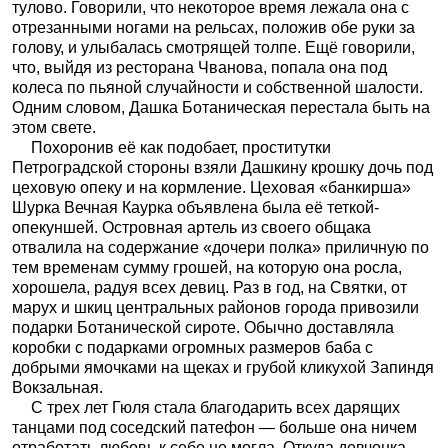
тулово. Говорили, что некоторое время лежала она с
отрезанными ногами на рельсах, положив обе руки за
голову, и улыбалась смотрящей толпе. Ещё говорили,
что, выйдя из ресторана Чванова, попала она под
колеса по пьяной случайности и собственной шалости.
Одним словом, Дашка Ботаническая перестала быть на
этом свете.
Похоронив её как подобает, проститутки
Петроградской стороны взяли Дашкину крошку дочь под
цеховую опеку и на кормление. Цеховая «банкирша»
Шурка Вечная Каурка объявлена была её теткой-
опекуншей. Островная артель из своего общака
отвалила на содержание «дочери полка» приличную по
тем временам сумму грошей, на которую она росла,
хорошела, радуя всех девиц. Раз в год, на Святки, от
марух и шкиц центральных районов города привозили
подарки Ботанической сироте. Обычно доставляла
коробки с подарками огромных размеров баба с
добрыми ямочками на щеках и грубой кликухой Запиндя
Вокзальная.
С трех лет Гюля стала благодарить всех дарящих
танцами под соседский патефон — больше она ничем
отработать любовь к себе не могла. Откуда девчонка