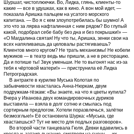
Шуршат, чистоплюечки. Во, Лидка, глянь, клиенты-то
какие — все в удушках, как в кино. А вон мой идет, —
показала Аришка пальцем на усатого морского
капитана. — Во я с кем злоупотребилась бы шумно! А
это что за лярва нафталинная с ним рядом? Во глупый
какой, подобрал себе бабу без дна и без покрышки!» —
«О Магдалина святая! Ну что ты, Аришка, зенки свои на
всех напяливаешь да целовалы растягиваешь?
Клиентов много кругом? Не трать механизмы! Не кобели
мужиков — в театр ведь мы пришли, а не в ресторацию.
Да и потише ты! Звук уменьши. Не то выгонят нас из-за
тебя к чёртовой матери!» — приструнила её Лидка
Петроградская.
В антракте в курилке Муська Колотая по
забывчивости хвасталась Анна-Нюркам, двум
подружкам-тёзкам: «Вы знаете, на что я цветы купила?
Вчера у Иванова двух командировочных дуриков
выставила — взяла в долг сотню и смылась под
сортирным предлогом. Хотели поразвлечься, залётки
безмозглые!» Её остановила Шурка: «Муська, где
хвастаешься? Тут не место для подлых разговоров».
Во второй части танцевала Гюля. Девки вдавились в
кресла и, затаив дыхание, смотрели на сцену — их