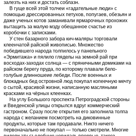
залезть на них и достать соблазн.
В гуще всей этой толчеи «гадательные люди» с
помощью дрессированных петухов, попугаев, обезьян и
даже ученых котов заманивали ярмарочных прохожих
вытащить за малую мзду обещанное счастье из
коробочки с записками.
У стен базарного забора кич-маляры торговали
клеенчатой райской живописью. Множество
победившего народа толпилось у панельного
«Эрмитажа» и пялило гляделы на земной рай при
восходах-заходах солнца — с пряничными домиками на
райском берегу пруда, по которому плавали бело-
голубые длинношеие лебеди. После военных и
блокадных бед островной люд покупал копеечную мечту
о сытой, красивой жизни, написанную масляными
красками на чёрных клеенках.
На углу Большого проспекта Петроградской стороны
и Введенской улицы открылся вдруг коммерческий
гастроном. Сразу после открытия его заполнила толпа
народа с желанием посмотреть на диковинные
продукты, которые там продавали. Никто ничего
первоначально не покупал — только смотрели. Многие
видели эту съедобную невидаль впервые, такого