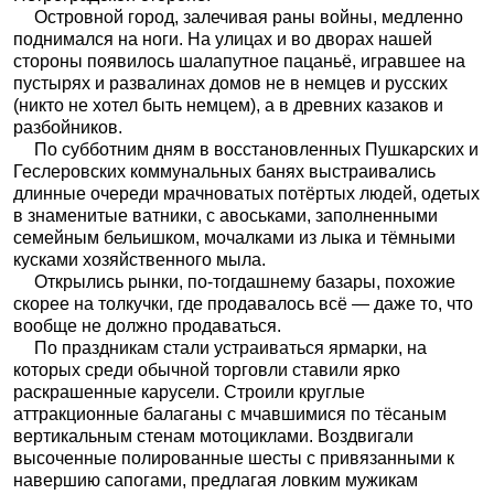
Островной город, залечивая раны войны, медленно
поднимался на ноги. На улицах и во дворах нашей
стороны появилось шалапутное пацаньё, игравшее на
пустырях и развалинах домов не в немцев и русских
(никто не хотел быть немцем), а в древних казаков и
разбойников.
По субботним дням в восстановленных Пушкарских и
Геслеровских коммунальных банях выстраивались
длинные очереди мрачноватых потёртых людей, одетых
в знаменитые ватники, с авоськами, заполненными
семейным бельишком, мочалками из лыка и тёмными
кусками хозяйственного мыла.
Открылись рынки, по-тогдашнему базары, похожие
скорее на толкучки, где продавалось всё — даже то, что
вообще не должно продаваться.
По праздникам стали устраиваться ярмарки, на
которых среди обычной торговли ставили ярко
раскрашенные карусели. Строили круглые
аттракционные балаганы с мчавшимися по тёсаным
вертикальным стенам мотоциклами. Воздвигали
высоченные полированные шесты с привязанными к
навершию сапогами, предлагая ловким мужикам