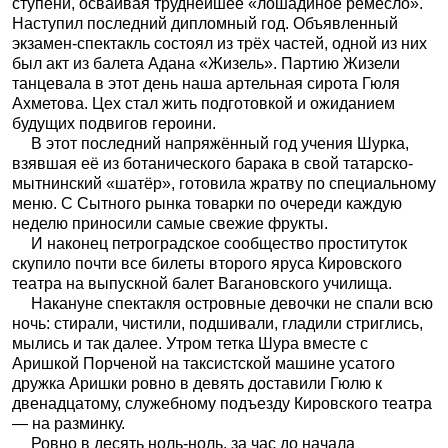
ступени, осваивая труднейшее «лошадиное ремесло».
Наступил последний дипломный год. Объявленный
экзамен-спектакль состоял из трёх частей, одной из них
был акт из балета Адана «Жизель». Партию Жизели
танцевала в этот день наша артельная сирота Гюля
Ахметова. Цех стал жить подготовкой и ожиданием
будущих подвигов героини.
В этот последний напряжённый год учения Шурка,
взявшая её из ботанического барака в свой татарско-
мытнинский «шатёр», готовила жратву по специальному
меню. С Сытного рынка товарки по очереди каждую
неделю приносили самые свежие фрукты.
И наконец петроградское сообщество проституток
скупило почти все билеты второго яруса Кировского
театра на выпускной балет Вагановского училища.
Накануне спектакля островные девочки не спали всю
ночь: стирали, чистили, подшивали, гладили стриглись,
мылись и так далее. Утром тетка Шура вместе с
Аришкой Порченой на таксистской машине усатого
дружка Аришки ровно в девять доставили Гюлю к
двенадцатому, служебному подъезду Кировского театра
— на разминку.
Ровно в десять ноль-ноль, за час до начала