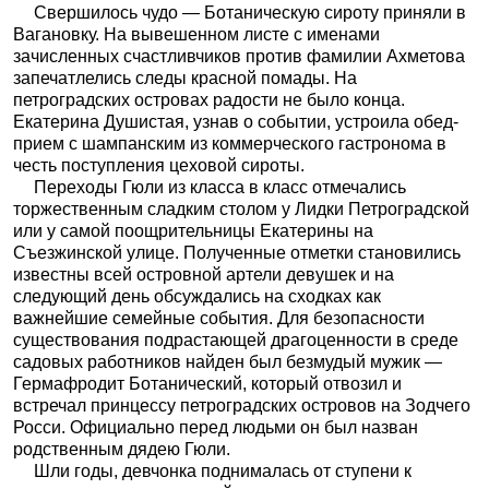
Свершилось чудо — Ботаническую сироту приняли в
Вагановку. На вывешенном листе с именами
зачисленных счастливчиков против фамилии Ахметова
запечатлелись следы красной помады. На
петроградских островах радости не было конца.
Екатерина Душистая, узнав о событии, устроила обед-
прием с шампанским из коммерческого гастронома в
честь поступления цеховой сироты.
Переходы Гюли из класса в класс отмечались
торжественным сладким столом у Лидки Петроградской
или у самой поощрительницы Екатерины на
Съезжинской улице. Полученные отметки становились
известны всей островной артели девушек и на
следующий день обсуждались на сходках как
важнейшие семейные события. Для безопасности
существования подрастающей драгоценности в среде
садовых работников найден был безмудый мужик —
Гермафродит Ботанический, который отвозил и
встречал принцессу петроградских островов на Зодчего
Росси. Официально перед людьми он был назван
родственным дядею Гюли.
Шли годы, девчонка поднималась от ступени к