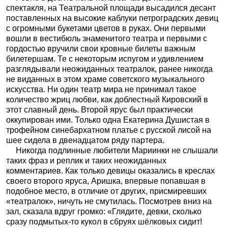
спектакля, на Театральной площади высадился десант
поставленных на высокие каблуки петроградских девиц
с огромными букетами цветов в руках. Они первыми
вошли в вестибюль знаменитого театра и первыми с
гордостью вручили свои кровные билеты важным
билетершам. Те с некоторым испугом и удивлением
разглядывали неожиданных театралок, ранее никогда
не виданных в этом храме советского музыкального
искусства. Ни один театр мира не принимал такое
количество жриц любви, как доблестный Кировский в
этот славный день. Второй ярус был практически
оккупирован ими. Только одна Екатерина Душистая в
трофейном синебархатном платье с русской лисой на
шее сидела в двенадцатом ряду партера.
Никогда подлинные любители Мариинки не слышали
таких фраз и реплик и таких неожиданных
комментариев. Как только девицы оказались в креслах
своего второго яруса, Аришка, впервые попавшая в
подобное место, в отличие от других, присмиревших
«театралок», ничуть не смутилась. Посмотрев вниз на
зал, сказала вдруг громко: «Глядите, девки, сколько
сразу подмытых-то кукол в сбруях шёлковых сидит!