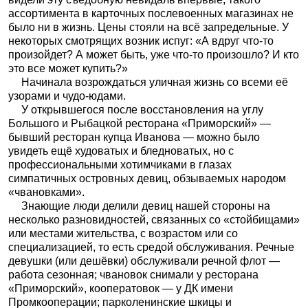
ассортимента в карточных послевоенных магазинах не
было ни в жизнь. Цены стояли на всё запредельные. У
некоторых смотрящих возник испуг: «А вдруг что-то
произойдет? А может быть, уже что-то произошло? И кто
это все может купить?»
Начинала возрождаться уличная жизнь со всеми её
узорами и чудо-юдами.
У открывшегося после восстановления на углу
Большого и Рыбацкой ресторана «Приморский» —
бывший ресторан купца Иванова — можно было
увидеть ещё худоватых и бледноватых, но с
профессиональными хотимчиками в глазах
симпатичных островных девиц, обзываемых народом
«чвановками».
Знающие люди делили девиц нашей стороны на
несколько разновидностей, связанных со «стойбищами»
или местами жительства, с возрастом или со
специализацией, то есть средой обслуживания. Речные
девушки (или дешёвки) обслуживали речной флот —
работа сезонная; чвановок снимали у ресторана
«Приморский», кооператовок — у ДК имени
Промкооперации; парколенинские шкицы и