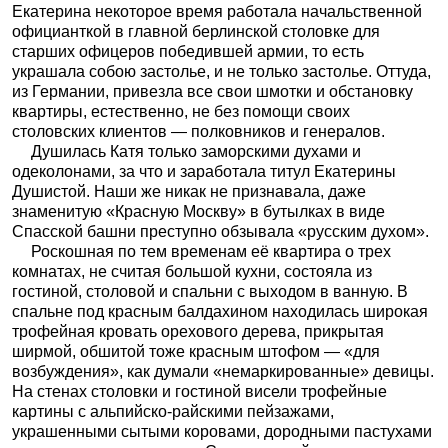
Екатерина некоторое время работала начальственной
официанткой в главной берлинской столовке для
старших офицеров победившей армии, то есть
украшала собою застолье, и не только застолье. Оттуда,
из Германии, привезла все свои шмотки и обстановку
квартиры, естественно, не без помощи своих
столовских клиентов — полковников и генералов.
Душилась Катя только заморскими духами и
одеколонами, за что и заработала титул Екатерины
Душистой. Наши же никак не признавала, даже
знаменитую «Красную Москву» в бутылках в виде
Спасской башни преступно обзывала «русским духом».
Роскошная по тем временам её квартира о трех
комнатах, не считая большой кухни, состояла из
гостиной, столовой и спальни с выходом в ванную. В
спальне под красным балдахином находилась широкая
трофейная кровать орехового дерева, прикрытая
ширмой, обшитой тоже красным штофом — «для
возбуждения», как думали «немаркированные» девицы.
На стенах столовки и гостиной висели трофейные
картины с альпийско-райскими пейзажами,
украшенными сытыми коровами, дородными пастухами