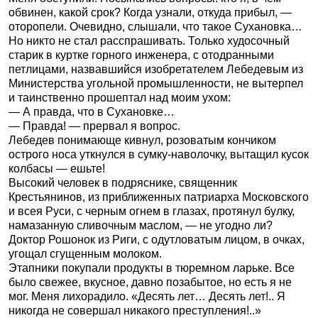
обвинен, какой срок? Когда узнали, откуда прибыл, —
оторопели. Очевидно, слышали, что такое Сухановка…
Но никто не стал расспрашивать. Только худосочный
старик в куртке горного инженера, с отодранными
петлицами, назвавшийся изобретателем Лебедевым из
Министерства угольной промышленности, не вытерпел
и таинственно прошептал над моим ухом:
— А правда, что в Сухановке…
— Правда! — прервал я вопрос.
Лебедев понимающе кивнул, розоватым кончиком
острого носа уткнулся в сумку-наволочку, вытащил кусок
колбасы — ешьте!
Высокий человек в подряснике, священник
Крестьянинов, из приближенных патриарха Московского
и всея Руси, с черным огнем в глазах, протянул булку,
намазанную сливочным маслом, — не угодно ли?
Доктор Рошонок из Риги, с одутловатым лицом, в очках,
угощал сгущенным молоком.
Этапники покупали продукты в тюремном ларьке. Все
было свежее, вкусное, давно позабытое, но есть я не
мог. Меня лихорадило. «Десять лет… Десять лет!.. Я
никогда не совершал никакого преступления!..»