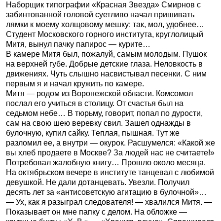
Наборщик типографии «Красная Звезда» Смирнов с
забинтованной головой суетливо начал пришивать
лямки к моему холщовому мешку: так, мол, удобнее…
Студент Московского горного института, круглолицый
Митя, вынул пачку папирос — курите…
В камере Митя был, пожалуй, самым молодым. Пушок
на верхней губе. Добрые детские глаза. Неловкость в
движениях. Чуть слышно насвистывал песенки. С ним
первым я и начал кружить по камере.
Митя — родом из Воронежской области. Комсомол
послал его учиться в столицу. От счастья был на
седьмом небе… В тюрьму, говорит, попал по дурости,
сам на свою шею веревку свил. Зашел однажды в
булочную, купил сайку. Теплая, пышная. Тут же
разломил ее, а внутри — окурок. Расшумелся: «Какой же
вы хлеб продаете в Москве? За людей нас не считаете!»
Потребовал жалобную книгу… Прошло около месяца.
На октябрьском вечере в институте танцевал с любимой
девушкой. Не дали дотанцевать. Увезли. Получил
десять лет за «антисоветскую агитацию в булочной»…
— Ух, как я разыграл следователя! — хвалился Митя. —
Показывает он мне папку с делом. На обложке —