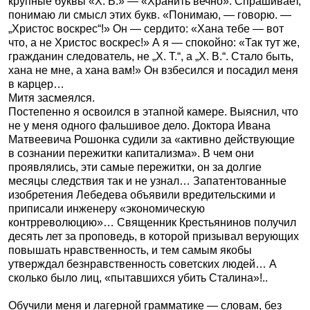
крупные буквы «X. В.» — «Хранить вечно». Спрашивает,
понимаю ли смысл этих букв. «Понимаю, — говорю. —
„Христос воскрес“!» Он — сердито: «Хана тебе — вот
что, а не Христос воскрес!» А я — спокойно: «Так тут же,
гражданин следователь, не „X. Т.“, а „X. В.“. Стало быть,
хана не мне, а хана вам!» Он взбесился и посадил меня
в карцер…
Митя засмеялся.
Постепенно я освоился в этапной камере. Выяснил, что
не у меня одного фальшивое дело. Доктора Ивана
Матвеевича Рошонка судили за «активно действующие
в сознании пережитки капитализма». В чем они
проявлялись, эти самые пережитки, он за долгие
месяцы следствия так и не узнал… Запатентованные
изобретения Лебедева объявили вредительскими и
приписали инженеру «экономическую
контрреволюцию»… Священник Крестьянинов получил
десять лет за проповедь, в которой призывал верующих
повышать нравственность, и тем самым якобы
утверждал безнравственность советских людей… А
сколько было лиц, «пытавшихся убить Сталина»!..
Обучили меня и лагерной грамматике — словам, без