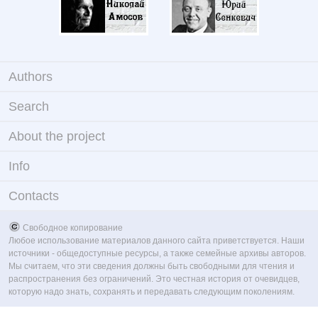
Authors
Search
About the project
Info
Contacts
Свободное копирование
Любое использование материалов данного сайта приветствуется. Наши
источники - общедоступные ресурсы, а также семейные архивы авторов.
Мы считаем, что эти сведения должны быть свободными для чтения и
распространения без ограничений. Это честная история от очевидцев,
которую надо знать, сохранять и передавать следующим поколениям.