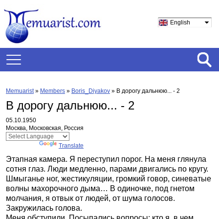
English
Memuarist
»
Members
»
Boris_Diyakov
»
В дорогу дальнюю... - 2
В дорогу дальнюю... - 2
05.10.1950
Москва, Московская, Россия
Powered by
Translate
Этапная камера. Я переступил порог. На меня глянула
сотня глаз. Люди медленно, парами двигались по кругу.
Шмыганье ног, жестикуляции, громкий говор, синеватые
волны махорочного дыма… В одиночке, под гнетом
молчания, я отвык от людей, от шума голосов.
Закружилась голова.
Меня обступили. Посыпались вопросы: кто я, в чем