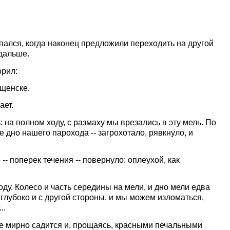
пался, когда наконец предложили переходить на другой
 дальше.
орил:
ещенске.
ает.
 на полном ходу, с размаху мы врезались в эту мель. По
 дно нашего парохода -- загрохотало, рявкнуло, и
-- поперек течения -- повернуло: оплеухой, как
ду. Колесо и часть середины на мели, и дно мели едва
 глубоко и с другой стороны, и мы можем изломаться,
..
нце мирно садится и, прощаясь, красными печальными