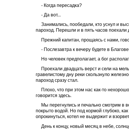
- Когда пересадка?
- Да вот...
Занимались, пообедали, кто уснул и выс
пароход. Перешли и в пять часов поехали
Прежний капитан, прощаясь с нами, гов
- Послезавтра к вечеру будете в Благов
Но человек предполагает, а бог располаг
Проехали двадцать верст и сели на мель:
гравелистому дну реки скользнуло железное
пароход сразу стал.
Плохо, что при этом нас как-то нехорошо 
говорится здесь.
Мы перегнулись и печально смотрим в во
покрыто водой. Но под кормой глубоко, как
опрокинуться, котел не выдержит и взорвет.
День к концу, новый месяц в небе, сол