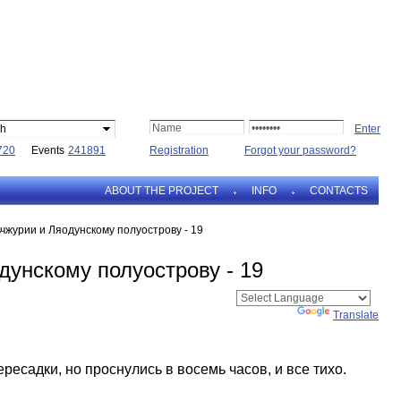
sh
720
Events
241891
Registration
Forgot your password?
ABOUT THE PROJECT
INFO
CONTACTS
чжурии и Ляодунскому полуострову - 19
дунскому полуострову - 19
Powered by
Translate
ресадки, но проснулись в восемь часов, и все тихо.