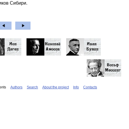
иков Сибири.
ents
Authors
Search
About the project
Info
Contacts