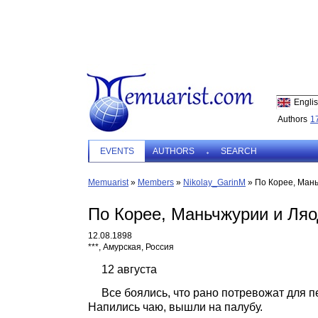
Engli
Authors
1
EVENTS
AUTHORS
SEARCH
Memuarist
»
Members
»
Nikolay_GarinM
»
По Корее, Мань
По Корее, Маньчжурии и Ляо
12.08.1898
***, Амурская, Россия
12
августа
Все боялись, что рано потревожат для пе
Напились чаю, вышли на палубу.