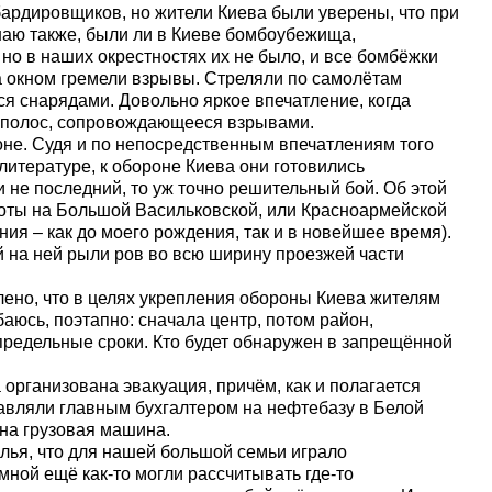
бардировщиков, но жители Киева были уверены, что при
наю также, были ли в Киеве бомбоубежища,
но в наших окрестностях их не было, и все бомбёжки
а окном гремели взрывы. Стреляли по самолётам
ся снарядами. Довольно яркое впечатление, когда
х полос, сопровождающееся взрывами.
не. Судя и по непосредственным впечатлениям того
итературе, к обороне Киева они готовились
и не последний, то уж точно решительный бой. Об этой
оты на Большой Васильковской, или Красноармейской
ния – как до моего рождения, так и в новейшее время).
 на ней рыли ров во всю ширину проезжей части
лено, что в целях укрепления обороны Киева жителям
баюсь, поэтапно: сначала центр, потом район,
ь предельные сроки. Кто будет обнаружен в запрещённой
организована эвакуация, причём, как и полагается
авляли главным бухгалтером на нефтебазу в Белой
на грузовая машина.
лья, что для нашей большой семьи играло
ной ещё как-то могли рассчитывать где-то