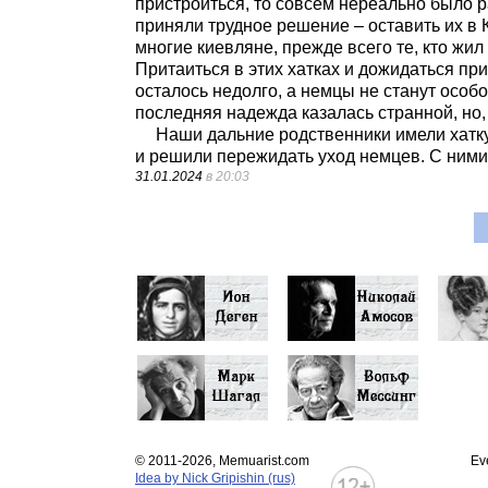
пристроиться, то совсем нереально было ра
приняли трудное решение – оставить их в 
многие киевляне, прежде всего те, кто жил
Притаиться в этих хатках и дожидаться при
осталось недолго, а немцы не станут особ
последняя надежда казалась странной, но,
Наши дальние родственники имели хатку 
и решили пережидать уход немцев. С ними 
31.01.2024
в 20:03
© 2011-2026, Memuarist.com
Ev
Idea by Nick Gripishin (rus)