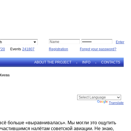
sh
720
Events
241807
Registration
Forgot your password?
ABOUT THE PROJECT
INFO
CONTACTS
 Киева
Powered by
Translate
 всё больше «выравнивалась». Мы могли это ощутить
участившимся налётам советской авиации. Не знаю,