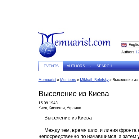
Engli
Authors
1
EVENTS
AUTHORS
SEARCH
Memuarist
»
Members
»
Mikhail_Beletsky
»
Выселение из
Выселение из Киева
15.09.1943
Киев, Киевская, Украина
Выселение из Киева
Между тем, время шло, и линия фронта
непосредственно по начавшимся, а затем 