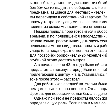
каковы были установки для советских бом
бомбёжках их щадить не собираются. Не з
предназначавшиеся для местных жителей, 
мы пересидели в собственной квартире. З
почему-то трассирующими, т. е. светящими
видишь за окном мелькание этих огненны
Немцам пришла пора готовиться к оборо
времени, и по появившейся впоследствии л
основательно, рассчитывая дать здесь есл
решимости могли свидетельствовать и раб
улице (она неоднократно меняла эти назва
Для постройки оборонительных укреплений
глубиной около десятка метров.
А в начале осени 43-го года было объяв
предлагается покинуть город. Если не оши
прилегающий к центру, и т. д. Указывалис
зоне после этого – расстрел.
Для работников средней категории была 
немцам, организована неплохо. Отца напр
Церкви, для перевозки семьи была выделе
Однако при этом не предоставлялось жи
определяющую роль. Если папа и мама со м