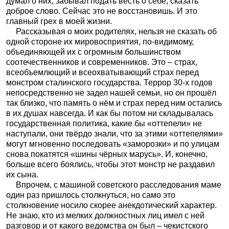
думал о них, забывал подать весть о себе, сказать
доброе слово. Сейчас это не восстановишь. И это
главный грех в моей жизни.
Рассказывая о моих родителях, нельзя не сказать об
одной стороне их мировосприятия, по-видимому,
объединяющей их с огромным большинством
соотечественников и современников. Это – страх,
всеобъемлющий и всеохватывающий страх перед
монстром сталинского государства. Террор 30-х годов
непосредственно не задел нашей семьи, но он прошёл
так близко, что память о нём и страх перед ним остались
в их душах навсегда. И как бы потом ни складывалась
государственная политика, какие бы «оттепели» не
наступали, они твёрдо знали, что за этими «оттепелями»
могут мгновенно последовать «заморозки» и по улицам
снова покатятся «шины чёрных марусь». И, конечно,
больше всего боялись, чтобы этот монстр не раздавил
их сына.
Впрочем, с машиной советского расследования маме
один раз пришлось столкнуться, но само это
столкновение носило скорее анекдотический характер.
Не знаю, кто из мелких должностных лиц имел с ней
разговор и от какого ведомства он был – чекистского