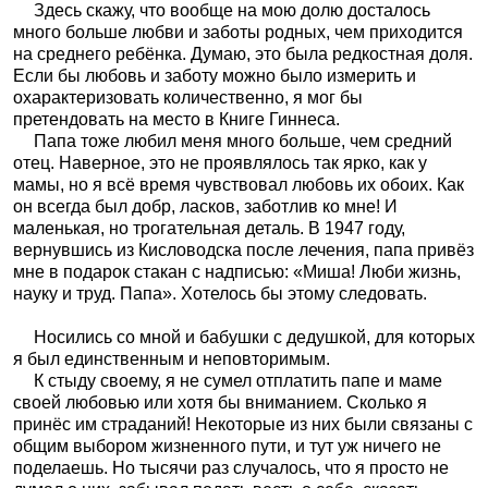
Здесь скажу, что вообще на мою долю досталось
много больше любви и заботы родных, чем приходится
на среднего ребёнка. Думаю, это была редкостная доля.
Если бы любовь и заботу можно было измерить и
охарактеризовать количественно, я мог бы
претендовать на место в Книге Гиннеса.
Папа тоже любил меня много больше, чем средний
отец. Наверное, это не проявлялось так ярко, как у
мамы, но я всё время чувствовал любовь их обоих. Как
он всегда был добр, ласков, заботлив ко мне! И
маленькая, но трогательная деталь. В 1947 году,
вернувшись из Кисловодска после лечения, папа привёз
мне в подарок стакан с надписью: «Миша! Люби жизнь,
науку и труд. Папа». Хотелось бы этому следовать.
Носились со мной и бабушки с дедушкой, для которых
я был единственным и неповторимым.
К стыду своему, я не сумел отплатить папе и маме
своей любовью или хотя бы вниманием. Сколько я
принёс им страданий! Некоторые из них были связаны с
общим выбором жизненного пути, и тут уж ничего не
поделаешь. Но тысячи раз случалось, что я просто не