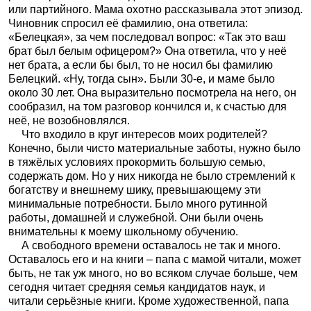
или партийного. Мама охотно рассказывала этот эпизод.
Чиновник спросил её фамилию, она ответила:
«Белецкая», за чем последовал вопрос: «Так это ваш
брат был белым офицером?» Она ответила, что у неё
нет брата, а если бы был, то не носил бы фамилию
Белецкий. «Ну, тогда сын». Были 30-е, и маме было
около 30 лет. Она выразительно посмотрела на него, он
сообразил, на том разговор кончился и, к счастью для
неё, не возобновлялся.
Что входило в круг интересов моих родителей?
Конечно, были чисто материальные заботы, нужно было
в тяжёлых условиях прокормить большую семью,
содержать дом. Но у них никогда не было стремлений к
богатству и внешнему шику, превышающему эти
минимальные потребности. Было много рутинной
работы, домашней и служебной. Они были очень
внимательны к моему школьному обучению.
А свободного времени оставалось не так и много.
Оставалось его и на книги – папа с мамой читали, может
быть, не так уж много, но во всяком случае больше, чем
сегодня читает средняя семья кандидатов наук, и
читали серьёзные книги. Кроме художественной, папа