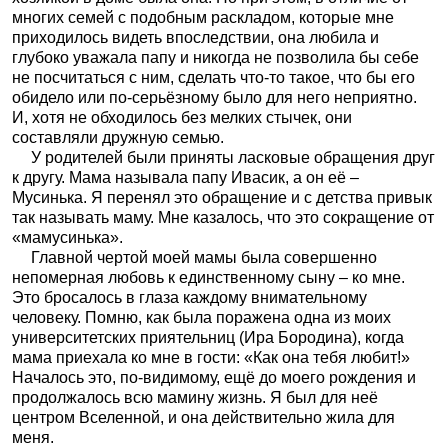
многих семей с подобным раскладом, которые мне
приходилось видеть впоследствии, она любила и
глубоко уважала папу и никогда не позволила бы себе
не посчитаться с ним, сделать что-то такое, что бы его
обидело или по-серьёзному было для него неприятно.
И, хотя не обходилось без мелких стычек, они
составляли дружную семью.
У родителей были приняты ласковые обращения друг
к другу. Мама называла папу Ивасик, а он её –
Мусинька. Я перенял это обращение и с детства привык
так называть маму. Мне казалось, что это сокращение от
«мамусинька».
Главной чертой моей мамы была совершенно
непомерная любовь к единственному сыну – ко мне.
Это бросалось в глаза каждому внимательному
человеку. Помню, как была поражена одна из моих
университетских приятельниц (Ира Бородина), когда
мама приехала ко мне в гости: «Как она тебя любит!»
Началось это, по-видимому, ещё до моего рождения и
продолжалось всю мамину жизнь. Я был для неё
центром Вселенной, и она действительно жила для
меня.