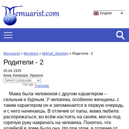
English
Memuarist
»
Members
»
Mikhail_Beletsky
»
Родители - 2
Родители - 2
05.04.1935
Киев, Киевская, Украина
Powered by
Translate
Мама была человеком с другим характером –
сильным и бурным. У человека, особенно женщины, с
таким характером он и запоминается в первую очередь,
и с него начинаешь. В отличие от папы, мама любила
распоряжаться, во всём настоять на своём, могла под
горячую руку накричать на человека. Понятно, что
хозяйкой в доме была она. Но при этом, в отличие от