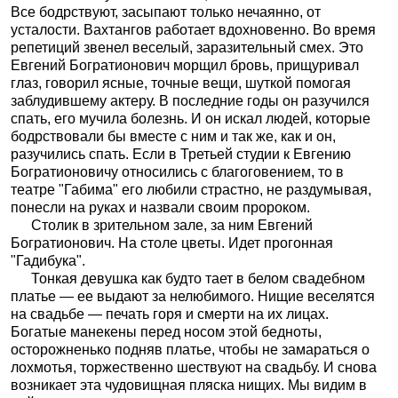
Все бодрствуют, засыпают только нечаянно, от
усталости. Вахтангов работает вдохновенно. Во время
репетиций звенел веселый, заразительный смех. Это
Евгений Богратионович морщил бровь, прищуривал
глаз, говорил ясные, точные вещи, шуткой помогая
заблудившему актеру. В последние годы он разучился
спать, его мучила болезнь. И он искал людей, которые
бодрствовали бы вместе с ним и так же, как и он,
разучились спать. Если в Третьей студии к Евгению
Богратионовичу относились с благоговением, то в
театре "Габима" его любили страстно, не раздумывая,
понесли на руках и назвали своим пророком.
Столик в зрительном зале, за ним Евгений
Богратионович. На столе цветы. Идет прогонная
"Гадибука".
Тонкая девушка как будто тает в белом свадебном
платье — ее выдают за нелюбимого. Нищие веселятся
на свадьбе — печать горя и смерти на их лицах.
Богатые манекены перед носом этой бедноты,
осторожненько подняв платье, чтобы не замараться о
лохмотья, торжественно шествуют на свадьбу. И снова
возникает эта чудовищная пляска нищих. Мы видим в