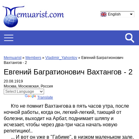
English
Memuarist
»
Members
»
Vladimir_Yahontov
»
Евгений Багратионович
Вахтангов - 2
Евгений Багратионович Вахтангов - 2
20.08.1919
Москва, Московская, Россия
Powered by
Translate
Кто не помнит Вахтангова в пять часов утра, после
ночной работы, когда он, легкий-легкий, тающий от
болезни, выходит на Арбат, поднимает шляпу и
исчезает, чтобы через два-три часа начать новую
репетицию!..
... И вот он уже в "Габиме", в низком маленьком зале.