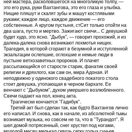
ней мастера, расколовшегося на многоликую толпу, —
это его рука, руки Вахтангова, это его глаза и улыбка.
Нищие пляшут и скалят зубы и машут костлявыми
руками; каждое лицо, каждое движение — его
собственные. А кругом пустыня, стСит только отойти на
два шага, пусто и мертво. Зажигают свечи... С девушкой
будет худо, это ясно. "Дыбук", — говорит прохожий, и из
далека-далека снова возникают лохмотья нищих.
Трагедия, в которой сгорают в безумной и исступленной
экзальтации ослепшие, оглохшие и немые люди в
пустыне ветхозаветных пророков. И плачет
рассыпающийся от старости старик, фанатик своей
религии и дряхлого, как сам он, мира Адоная. И
неподвижно у одинокого свадебного покатого стола
стоит девушка, утопающая в черном бархате. Ее
венчают с "Дыбуком", духом умершего возлюбленного.
Свечи падают на пол, конец акта.
Трагически кончается "Гадибук".
Третий акт был сделан так, как будто Вахтангов лично
его написал. И снова, как в начале, из абсолютной тьмы
возникает музыка, но совсем не та, что в "Турандот". Я
шел домой потрясенный, снег хрустел под ногами,
молодой месяц мелькал сквозь сетку голых сучьев.