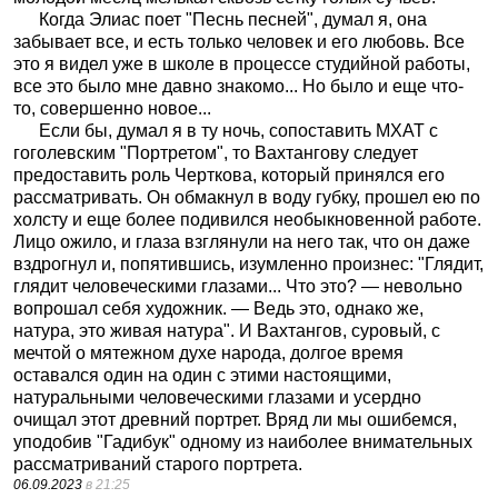
Когда Элиас поет "Песнь песней", думал я, она
забывает все, и есть только человек и его любовь. Все
это я видел уже в школе в процессе студийной работы,
все это было мне давно знакомо... Но было и еще что-
то, совершенно новое...
Если бы, думал я в ту ночь, сопоставить МХАТ с
гоголевским "Портретом", то Вахтангову следует
предоставить роль Черткова, который принялся его
рассматривать. Он обмакнул в воду губку, прошел ею по
холсту и еще более подивился необыкновенной работе.
Лицо ожило, и глаза взглянули на него так, что он даже
вздрогнул и, попятившись, изумленно произнес: "Глядит,
глядит человеческими глазами... Что это? — невольно
вопрошал себя художник. — Ведь это, однако же,
натура, это живая натура". И Вахтангов, суровый, с
мечтой о мятежном духе народа, долгое время
оставался один на один с этими настоящими,
натуральными человеческими глазами и усердно
очищал этот древний портрет. Вряд ли мы ошибемся,
уподобив "Гадибук" одному из наиболее внимательных
рассматриваний старого портрета.
06.09.2023
в 21:25