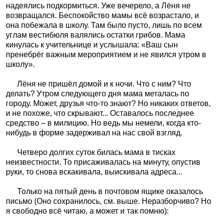
надеялись подкормиться. Уже вечерело, а Лёня не
возвращался. Беспокойство мамы всё возрастало, и
она побежала в школу. Там было пусто, лишь по всем
углам вестибюля валялись остатки грибов. Мама
кинулась к учительнице и услышала: «Ваш сын
пренебрёг важным мероприятием и не явился утром в
школу».
Лёня не пришёл домой и к ночи. Что с ним? Что
делать? Утром следующего дня мама металась по
городу. Может, друзья что-то знают? Но никаких ответов,
и не похоже, что скрывают... Оставалось последнее
средство – в милицию. Но ведь мы немели, когда кто-
нибудь в форме задерживал на нас свой взгляд.
Четверо долгих суток билась мама в тисках
неизвестности. То присаживалась на минуту, опустив
руки, то снова вскакивала, выискивала адреса...
Только на пятый день в почтовом ящике оказалось
письмо (Оно сохранилось, см. выше. Неразборчиво? Но
я свободно всё читаю, а может и так помню):