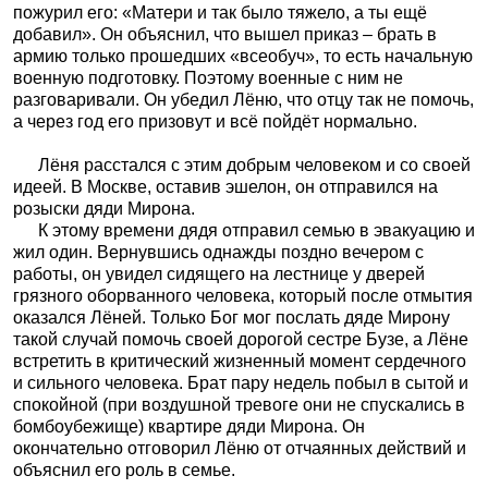
пожурил его: «Матери и так было тяжело, а ты ещё
добавил». Он объяснил, что вышел приказ – брать в
армию только прошедших «всеобуч», то есть начальную
военную подготовку. Поэтому военные с ним не
разговаривали. Он убедил Лёню, что отцу так не помочь,
а через год его призовут и всё пойдёт нормально.
Лёня расстался с этим добрым человеком и со своей
идеей. В Москве, оставив эшелон, он отправился на
розыски дяди Мирона.
К этому времени дядя отправил семью в эвакуацию и
жил один. Вернувшись однажды поздно вечером с
работы, он увидел сидящего на лестнице у дверей
грязного оборванного человека, который после отмытия
оказался Лёней. Только Бог мог послать дяде Мирону
такой случай помочь своей дорогой сестре Бузе, а Лёне
встретить в критический жизненный момент сердечного
и сильного человека. Брат пару недель побыл в сытой и
спокойной (при воздушной тревоге они не спускались в
бомбоубежище) квартире дяди Мирона. Он
окончательно отговорил Лёню от отчаянных действий и
объяснил его роль в семье.