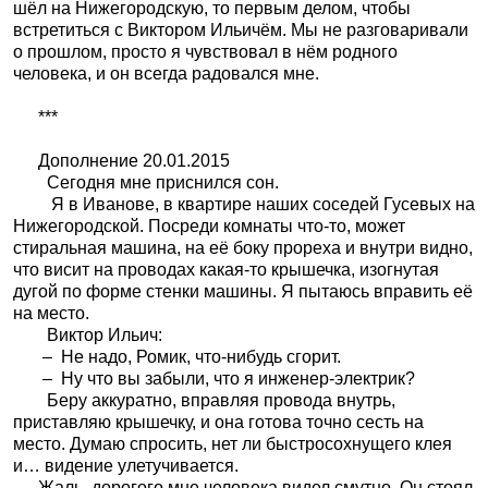
шёл на Нижегородскую, то первым делом, чтобы
встретиться с Виктором Ильичём. Мы не разговаривали
о прошлом, просто я чувствовал в нём родного
человека, и он всегда радовался мне.
***
Дополнение 20.01.2015
Сегодня мне приснился сон.
Я в Иванове, в квартире наших соседей Гусевых на
Нижегородской. Посреди комнаты что-то, может
стиральная машина, на её боку прореха и внутри видно,
что висит на проводах какая-то крышечка, изогнутая
дугой по форме стенки машины. Я пытаюсь вправить её
на место.
Виктор Ильич:
–
Не надо, Ромик, что-нибудь сгорит.
–
Ну что вы забыли, что я инженер-электрик?
Беру аккуратно, вправляя провода внутрь,
приставляю крышечку, и она готова точно сесть на
место. Думаю спросить, нет ли быстросохнущего клея
и… видение улетучивается.
Жаль, дорогого мне человека видел смутно. Он стоял