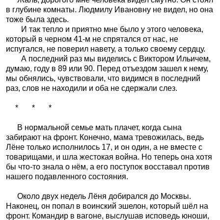
в глубине комнаты. Людмилу Ивановну не видел, но она
тоже была здесь.
И так тепло и приятно мне было у этого человека,
который в черном 41-м не спрятался от нас, не
испугался, не поверил навету, а только своему сердцу.
А последний раз мы виделись с Виктором Ильичем,
думаю, году в 89 или 90. Перед отъездом зашел к нему,
мы обнялись, чувствовали, что видимся в последний
раз, слов не находили и оба не сдержали слез.
*
*
*
В нормальной семье мать плачет, когда сына
забирают на фронт. Конечно, мама тревожилась, ведь
Лёне только исполнилось 17, и он один, а не вместе с
товарищами, и шла жестокая война. Но теперь она хотя
бы что-то знала о нём, а его поступок восставал против
нашего подавленного состояния.
Около двух недель Лёня добирался до Москвы.
Наконец, он попал в воинский эшелон, который шёл на
фронт. Командир в вагоне, выслушав исповедь юноши,