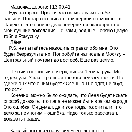
Мамочка, дорогая! 13.09.41
Еду на фронт. Прости, что не мог сказать тебе
раньше. Постараюсь писать при первой возможности.
Надеюсь, что папино дело повернётся благоприятно.
Мои лучшие пожелания – с Вами, родные. Горячо целую
тебя и Ромуську
Лёня
P.S. не пытайтесь наводить справки обо мне. Это
будет безрезультатно. Попробуйте написать в Москву –
Центральный почтамт до востреб. Ещё раз целую.
Чёткий спокойный почерк, живая Лёнина рука. Мы
вздохнули. Ушла страшная тревога неизвестности. Но,
где же он? Что с ним будет? Осень, он не одет, не обут,
что ест?
Конечно, можно было ожидать, что Лёня будет искать
способ доказать, что папа не может быть врагом народа.
Это ошибка. Он думал, да и все тогда так считали, что
дело за немногим – ошибка. Надо только рассказать,
доказать правду.
Каждый, кто знал папу, видел его честность,