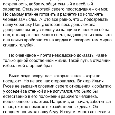
искренность, доброту, общительный и весёлый
характер. Стать жертвой своего простодушия – он мог.
Но самому втайне готовить и расчётливо исполнять
чёрные замыслы…? Это всё равно, что ... подозревать
нашу черепаху Пашу, которая весь день лежала,
доверчиво вытянув голову из панциря и положив её на
пол, в квадрат солнечного света, падающего из окна, что
она ночью пробирается на чердак и пожирает там мирно
спящих голубей.
Но очевидное – почти невозможно доказать. Разве
только ценой собственной жизни. Такой путь в отчаянии
избрал мой старший брат.
Были люди вокруг нас, которые знали – «зря не
посадют». Но не все нас сторонились. Виктор Ильич
Гусев не выразил словами своего отношения к событию
у соседей за стенкой и не испугался, что было бы
естественно в его положении рабочего человека,
вовлеченного в партию. Напротив, он начал, заботиться
о нас, охотно помогал в хозяйственных делах. Он
сердцем понимал нашу беду. И спустя много лет, если я