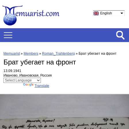
English
Memuarist
»
Members
»
Roman_Trahtenberg
»
Брат убегает на фронт
Брат убегает на фронт
13.09.1941
Иваново, Ивановская, Россия
Powered by
Translate