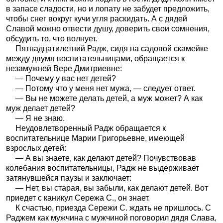
в запасе сладости, но и лопату не забудет предложить,
чтобы снег вокруг кучи угля раскидать. А с дядей
Славой можно отвести душу, доверить свои сомнения,
обсудить то, что волнует.
Пятнадцатилетний Радж, сидя на садовой скамейке
между двумя воспитательницами, обращается к
незамужней Вере Дмитриевне:
— Почему у вас нет детей?
— Потому что у меня нет мужа, — следует ответ.
— Вы не можете делать детей, а муж может? А как
муж делает детей?
— Я не знаю.
Неудовлетворенный Радж обращается к
воспитательнице Марии Григорьевне, имеющей
взрослых детей:
— А вы знаете, как делают детей? Почувствовав
колебания воспитательницы, Радж не выдерживает
затянувшейся паузы и заключает:
— Нет, вы старая, вы забыли, как делают детей. Вот
приедет с каникул Сережа С., он знает.
К счастью, приезда Сережи С. ждать не пришлось. С
Раджем как мужчина с мужчиной поговорил дядя Слава,