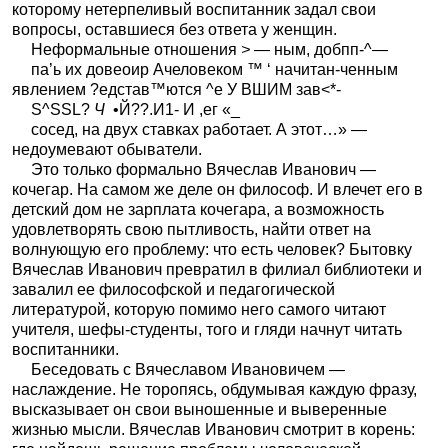
которому нетерпеливый воспитанник задал свои
вопросы, оставшиеся без ответа у женщин.
Неформальные отношения
>
— ным, добпп-^—
па’ь их довеоир Ачеловеком ™ ‘ начитан-ченным
явлением ?едстав™ются ^е У ВШИМ зав<*-
S^SSL?
Ч
•Й??.И1- И ,ег «_
сосед, на двух ставках работает. А этот…» —
недоумевают обыватели.
Это только формально Вячеслав Иванович —
кочегар. На самом же деле он философ. И влечет его в
детский дом не зарплата кочегара, а возможность
удовлетворять свою пытливость, найти ответ на
волнующую его проблему: что есть человек? Бытовку
Вячеслав Иванович превратил в филиал библиотеки и
завалил ее философской и педагогической
литературой, которую помимо него самого читают
учителя, шефы-студенты, того и гляди начнут читать
воспитанники.
Беседовать с Вячеславом Ивановичем —
наслаждение. Не торопясь, обдумывая каждую фразу,
высказывает он свои выношенные и выверенные
жизнью мысли. Вячеслав Иванович смотрит в корень: