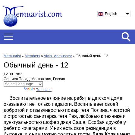
English
Memuarist
»
Members
»
Alvin_Apraushev
»
Обычный день - 12
Обычный день - 12
12.09.1983
Сергиев Посад, Московская, Россия
Powered by
Translate
Воспитательное влияние на ребят в детском доме
оказывают не только педагоги. Воспитывает своей
добротой и отзывчивостью повар тетя Полина, чистотой
и строгостью санитарка тетя Рая, любовью к технике и
пунктуальностью шофер дядя Саша. Особая дружба у
ребят с кочегарами. У них есть своя резиденция в
бытовке, и к ним можно ходить в гости. Дядя Коля имеет