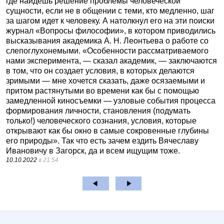
где найдешь решение проблемы человеческой
сущности, если не в общении с теми, кто медленно, шаг
за шагом идет к человеку. А натолкнул его на эти поиски
журнал «Вопросы философии», в котором приводились
высказывания академика А. Н. Леонтьева о работе со
слепоглухонемыми. «Особенности рассматриваемого
нами эксперимента, — сказал академик, — заключаются
в том, что он создает условия, в которых делаются
зримыми — мне хочется сказать, даже осязаемыми и
притом растянутыми во времени как бы с помощью
замедленной киносъемки — узловые события процесса
формирования личности, становления (подумать
только!) человеческого сознания, условия, которые
открывают как бы окно в самые сокровенные глубины
его природы». Так что есть зачем ездить Вячеславу
Ивановичу в Загорск, да и всем ищущим тоже.
10.10.2022
в 21:54