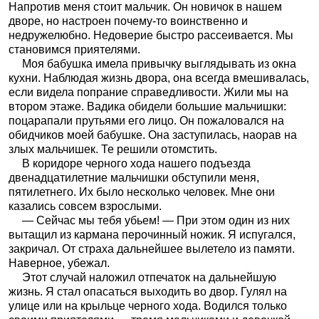
Напротив меня стоит мальчик. Он новичок в нашем
дворе, но настроен почему-то воинственно и
недружелюбно. Недоверие быстро рассеивается. Мы
становимся приятелями.
Моя бабушка имела привычку выглядывать из окна
кухни. Наблюдая жизнь двора, она всегда вмешивалась,
если видела попрание справедливости. Жили мы на
втором этаже. Вадика обидели большие мальчишки:
поцарапали прутьями его лицо. Он пожаловался на
обидчиков моей бабушке. Она заступилась, наорав на
злых мальчишек. Те решили отомстить.
В коридоре черного хода нашего подъезда
двенадцатилетние мальчишки обступили меня,
пятилетнего. Их было несколько человек. Мне они
казались совсем взрослыми.
— Сейчас мы тебя убьем! — При этом один из них
вытащил из кармана перочинный ножик. Я испугался,
закричал. От страха дальнейшее вылетело из памяти.
Наверное, убежал.
Этот случай наложил отпечаток на дальнейшую
жизнь. Я стал опасаться выходить во двор. Гулял на
улице или на крыльце черного хода. Водился только