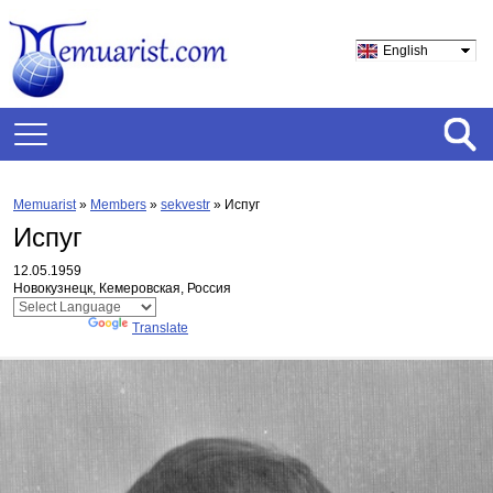
English
Memuarist
»
Members
»
sekvestr
»
Испуг
Испуг
12.05.1959
Новокузнецк, Кемеровская, Россия
Powered by
Translate