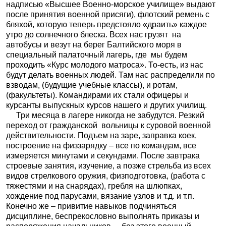
надписью «Высшее Военно-морское училище» выдают
после принятия военной присяги), флотский ремень с
бляхой, которую теперь предстояло «драить» каждое
утро до солнечного блеска. Всех нас грузят
на
автобусы и везут на берег Балтийского моря в
специальный палаточный лагерь, где
мы будем
проходить «Курс молодого матроса». То-есть, из нас
будут делать военных людей. Там нас распределили по
взводам, (будущие учебные классы), и ротам,
(факультеты). Командирами их стали офицеры и
курсанты выпускных курсов нашего и других училищ.
Три месяца в лагере никогда не забудутся. Резкий
переход от гражданской
вольницы к суровой военной
действительности. Подъем на заре, заправка коек,
построение на физзарядку – все по командам, все
измеряется минутами и секундами. После завтрака
строевые занятия, изучение, а позже стрельба из всех
видов стрелкового оружия, физподготовка, (работа с
тяжестями и на снарядах), гребля на шлюпках,
хождение под парусами, вязание узлов и т.д. и т.п.
Конечно же – привитие навыков подчиняться
дисциплине, беспрекословно выполнять приказы и