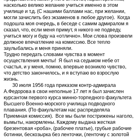
насколько велико желание учиться именно в этом
училище и т.д. (С нашими баллами нас, при желании,
могли зачислить без экзаменов в любое другое).
Когда
подошла моя очередь, в беседе с самим адмиралом я
сказал, что, если меня примут, я никого не подведу,
учиться могу и буду на «отлично». Мои слова произвели
должное впечатление на комиссию. Все тепло
заулыбались и меня приняли.
Трудно передать словами чувства в момент
осуществления мечты!
Я был на седьмом небе от
счастья, и у меня, помню, впервые возникло чувство,
что детство закончилось, и я вступаю во взрослую
жизнь.
30 июля 1956 года приказом контр-адмирала
А.Федорова в свои неполные 17 лет я был зачислен
курсантом первого курса минно-торпедного факультета
Высшего Военно-морского училища подводного
плавания. (По факультетам нас распределяла
Приемная комиссия).
Все мы были пострижены наголо,
вымыты, накормлены. Каждому выдана жесткая
брезентовая «роба», (рабочее платье), грубые рабочие
ботинки, бескозырка без ленточки, (ленточку с золотой