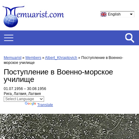
English
Memuarist
»
Members
»
Albert_Khraptovich
»
Поступление в Военно-
морское училище
Поступление в Военно-морское
училище
01.07.1956 – 30.08.1956
Рига, Латвия, Латвия
Powered by
Translate