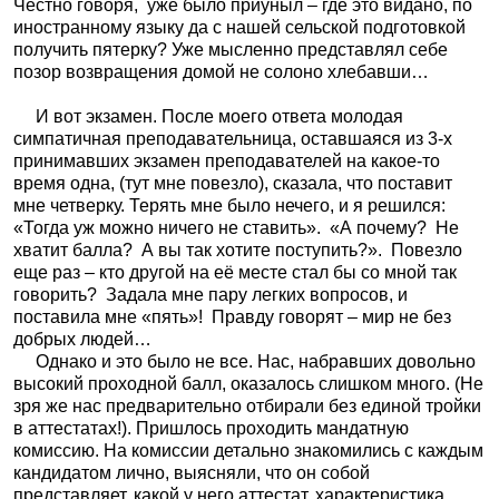
Честно говоря,
уже было приуныл – где это видано, по
иностранному языку да с нашей сельской подготовкой
получить пятерку? Уже мысленно представлял себе
позор возвращения домой не солоно хлебавши…
И вот экзамен. После моего ответа молодая
симпатичная преподавательница, оставшаяся из 3-х
принимавших экзамен преподавателей на какое-то
время одна, (тут мне повезло), сказала, что поставит
мне четверку. Терять мне было нечего, и я решился:
«Тогда уж можно ничего не ставить».
«А почему?
Не
хватит балла?
А вы так хотите поступить?».
Повезло
еще раз – кто другой на её месте стал бы со мной так
говорить?
Задала мне пару легких вопросов, и
поставила мне «пять»!
Правду говорят – мир не без
добрых людей…
Однако и это было не все. Нас, набравших довольно
высокий проходной балл, оказалось слишком много. (Не
зря же нас предварительно отбирали без единой тройки
в аттестатах!). Пришлось проходить мандатную
комиссию. На комиссии детально знакомились с каждым
кандидатом лично, выясняли, что он собой
представляет, какой у него аттестат, характеристика,