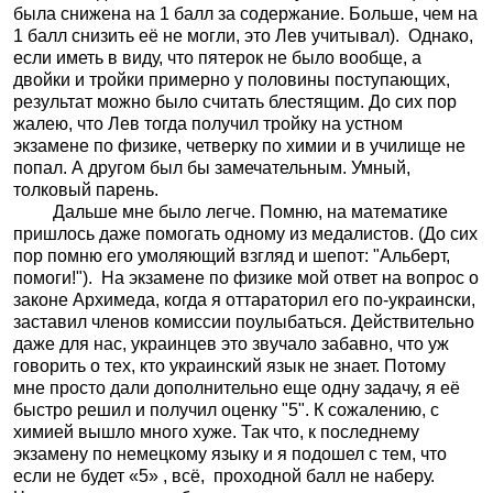
была снижена на 1 балл за содержание. Больше, чем на
1 балл снизить её не могли, это Лев учитывал).
Однако,
если иметь в виду, что пятерок не было вообще, а
двойки и тройки примерно у половины поступающих,
результат можно было считать блестящим. До сих пор
жалею, что Лев тогда получил тройку на устном
экзамене по физике, четверку по химии и в училище не
попал. А другом был бы замечательным. Умный,
толковый парень.
Дальше мне было легче. Помню, на математике
пришлось даже помогать одному из медалистов. (До сих
пор помню его умоляющий взгляд и шепот: "Альберт,
помоги!").
На экзамене по физике мой ответ на вопрос о
законе Архимеда, когда я оттараторил его по-украински,
заставил членов комиссии поулыбаться. Действительно
даже для нас, украинцев это звучало забавно, что уж
говорить о тех, кто украинский язык не знает. Потому
мне просто дали дополнительно еще одну задачу, я её
быстро решил и получил оценку "5". К сожалению, с
химией вышло много хуже. Так что, к последнему
экзамену по немецкому языку и я подошел с тем, что
если не будет «5» , всё,
проходной балл не наберу.