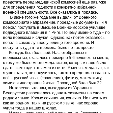
предстать перед медицинской комиссией еще раз, уже
для определения годности к конкретно избранной
военной специальности. Всё оказалось в порядке.
В июне того же года мне выдали
от Военного
комиссариата направление, проездные документы, и я
поехал поступать в Высшее Военно-морское училище
подводного плавания в г. Риге. Почему именно туда – по
воле военкома и случая. Однако, как потом оказалось,
попал в самое лучшее училище того времени. И
поступить туда в те времена было не так просто.
Конкурс был большой. Нас, отобранных в
военкоматах, оказалось примерно 5-6 человек на место,
к тому же было много медалистов, которым надо было
сдать всего один экзамен из пяти. У меня с медалью, как
я уже сказал, не получилось, так что предстояло сдавать
всё – русский язык, (сочинение), физику, математику,
химию и иностранный язык. Проходной балл был 22.
Интересно, что нам, выходцам из Украины и
Белоруссии разрешалось сдавать экзамены на своем
родном языке. Кроме сочинения, конечно. Но писать их,
как на родном, так и на русском языке, нас хорошо
учили тогда в наших школах.