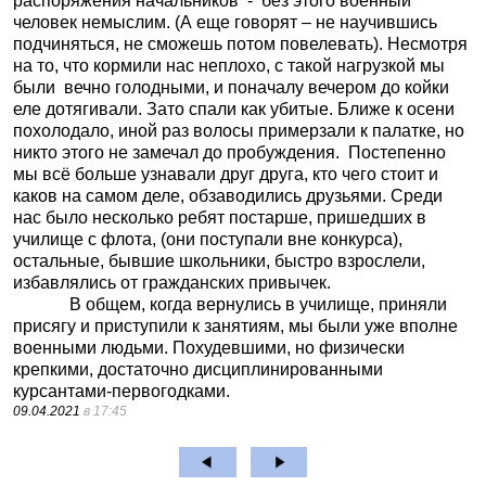
распоряжения начальников
-
без этого военный
человек немыслим. (А еще говорят – не научившись
подчиняться, не сможешь потом повелевать). Несмотря
на то, что кормили нас неплохо, с такой нагрузкой мы
были
вечно голодными, и поначалу вечером до койки
еле дотягивали. Зато спали как убитые. Ближе к осени
похолодало, иной раз волосы примерзали к палатке, но
никто этого не замечал до пробуждения.
Постепенно
мы всё больше узнавали друг друга, кто чего стоит и
каков на самом деле, обзаводились друзьями. Среди
нас было несколько ребят постарше, пришедших в
училище с флота, (они поступали вне конкурса),
остальные, бывшие школьники, быстро взрослели,
избавлялись от гражданских привычек.
В общем, когда вернулись в училище, приняли
присягу и приступили к занятиям, мы были уже вполне
военными людьми. Похудевшими, но физически
крепкими, достаточно дисциплинированными
курсантами-первогодками.
09.04.2021
в 17:45