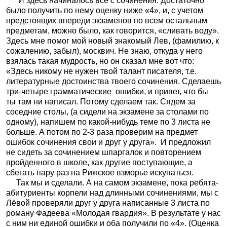
И здесь начиналось всё с сочинения. Достаточно
было получить по нему оценку ниже «4», и, с учетом
предстоящих впереди экзаменов по всем остальным
предметам, можно было, как говорится, «сливать воду».
Здесь мне помог мой новый знакомый Лев, (фамилию, к
сожалению, забыл), москвич. Не знаю, откуда у него
взялась такая мудрость, но он сказал мне вот что:
«Здесь никому не нужен твой талант писателя, т.е.
литературные достоинства твоего сочинения. Сделаешь
три-четыре грамматические
ошибки, и привет, что бы
ты там ни написал. Потому сделаем так. Сядем за
соседние столы, (а сидели на экзамене за столами по
одному), напишем по какой-нибудь теме по 3 листа не
больше. А потом по 2-3 раза проверим на предмет
ошибок сочинения свои и друг у друга».
И предложил
не сидеть за сочинением шпаргалок и повторением
пройденного в школе, как другие поступающие, а
сбегать пару раз на Рижское взморье искупаться.
Так мы и сделали. А на самом экзамене, пока ребята-
абитуриенты корпели над длинными сочинениями, мы с
Лёвой проверяли друг у друга написанные 3 листа по
роману Фадеева «Молодая гвардия». В результате у нас
с ним ни единой ошибки и оба получили по «4». (Оценка