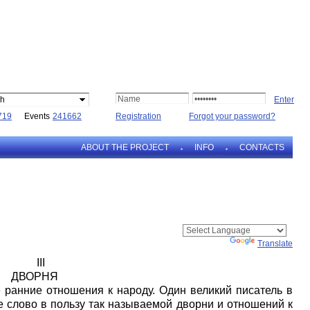
sh
719
Events
241662
Registration
Forgot your password?
ABOUT THE PROJECT
INFO
CONTACTS
Powered by
Translate
III
ДВОРНЯ
ранние отношения к народу. Один великий писатель в
 слово в пользу так называемой дворни и отношений к