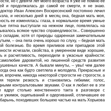
ости, но с девяти лет моего возраста я уже не помню ее
ней и продолжалась до самой ее смерти, я не знаю.
доктор Иван Алексеич Воскресенский постоянно лечил
ызла, и несколько дней в месяц она, бедная мать моя,
ость ее изменялась: глаза, в нормальное время умные
лтые пятна выступали на нежном лице, появлялась на
абывалось всякое чувство справедливости... Совершенно
о складам, хотя от природы одаренная замечательным
ьем, -- она пела очень хорошо по слуху, -- бедная мать
й болезнью. Во время приливов или припадков этой
ности исчезали, свойства, в умеренном виде хорошие,
ь и расчетливость, переходили в ужасные крайности:
самолюбие даровитой, но лишенной средств развития
ушевных качеств. А бывали минуты, -- увы! чем далее
когда она как будто светлела и молодела. Прекрасные и
я, впрочем, никогда некоторой строгости не строгости, а
ния теряли резкость и становились гибкими; голос,
ными контральтовыми звуками. О как я любил ее в эти
 вдруг столько женственного такта в разговоре с
 и ужимок, ощипываний и одергиваний, отличавшее ее
а, барынь, походивших большею частью на мать Хорькова