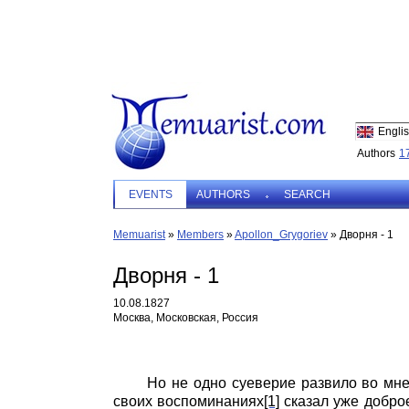
Engli
Authors
1
EVENTS
AUTHORS
SEARCH
Memuarist
»
Members
»
Apollon_Grygoriev
»
Дворня - 1
Дворня - 1
10.08.1827
Москва, Московская, Россия
Но не одно суеверие развило во мне 
своих воспоминаниях
[1]
сказал уже доброе