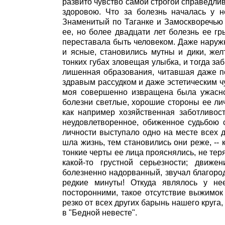
развито чувство самой строгой справедлив
здоровою. Что за болезнь началась у 
Знаменитый по Таганке и Замоскворечью 
ее, но более двадцати лет болезнь ее гр
переставала быть человеком. Даже наружн
и ясные, становились мутны и дики, же
тонких губах зловещая улыбка, и тогда з
лишенная образования, читавшая даже п
здравым рассудком и даже эстетическим чут
моя совершенно извращена была ужасно
болезни светлые, хорошие стороны ее лич
как например хозяйственная заботливост
неудовлетворенное, обиженное судьбою 
личности выступало одно на месте всех д
шла жизнь, тем становились они реже, -- 
тонкие черты ее лица прояснялись, не теря
какой-то грустной серьезности; движе
болезненно надорванный, звучал благород
редкие минуты! Откуда являлось у нее
посторонними, такое отсутствие выжимок
резко от всех других барынь нашего круг
в "Бедной невесте".