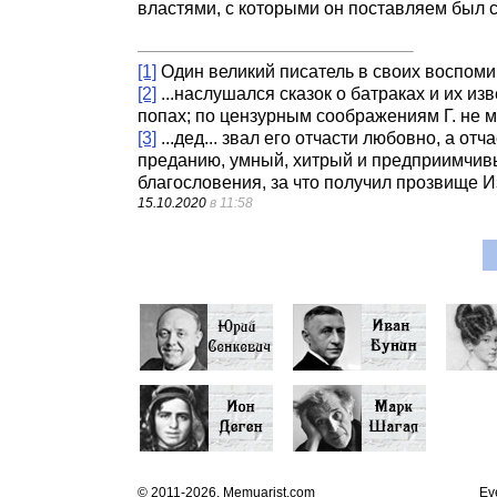
властями, с которыми он поставляем был 
[1]
Один великий писатель в своих воспоминан
[2]
...наслушался сказок о батраках и их из
попах; по цензурным соображениям Г. не м
[3]
...дед... звал его отчасти любовно, а от
преданию, умный, хитрый и предприимчивы
благословения, за что получил прозвище Из
15.10.2020
в 11:58
© 2011-2026, Memuarist.com
Ev