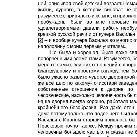
ней, описывая свой детский возраст. Нема
жизни, дурного, в котором виноват не о
разумеется, привилось и ко мне, и привил
пробуждены были во мне половые ин
удовлетворяемые, давали работу необуз
крепкой русской речи и от кучера Василья
[2]
-- и вообще кучера Василья во многих 
наполовину с моим первым учителем...
Но была и хорошая, была даже свята
попорченными элементами. Разумеется, бе
меня от самых близких отношений с дворо
благодушному и простому взгляду, тем бо
было ужасно развито чувство дворянской 
же все шло по какому-то исстари заведен
собственные отношения к дворне по б
человеческие, насколько человечность бы
наша дворня всегда хорошо, работала мал
крайнейшего безобразия. Раз даже отец
дома потому только, что подле него был каб
Василья с Иваном старшим пришлось бы е
Прасковью точно так же. Между прочим я
человечны большею частью, и сказал не 