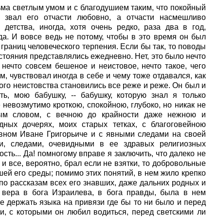
ьма светлым умом и с благодушием таким, что покойный
, звал его отчасти любовно, а отчасти насмешливо
детства, иногда, хотя очень редко, раза два в год,
а. И вовсе ведь не потому, чтобы в это время он был
границ человеческого терпения. Если бы так, то поводы
стояния представлялись ежедневно. Нет, это было нечто
 нечто совсем бешеное и неистовое, нечто такое, чего
м, чувствовал иногда в себе и чему тоже отдавался, как
вого неистовства становились все реже и реже. Он был и
ь, мою бабушку, -- бабушку, которую знал я только
 невозмутимо кроткою, спокойною, глубоко, но никак не
ным словом, с вечною до крайности даже нежною и
дных дочерях, моих старых тетках, с благоговейною
овном Иване Григорьиче и с явными следами на своей
и, следами, очевидными в ее здравых религиозных
сть... Да! помногому вправе я заключить, что далеко не
и все, вероятно, брал если не взятки, то добровольные
ей его среды; помимо этих понятий, в нем жило крепко
 по рассказам всех его знавших, даже дальних родных и
я вера в бога Израилева, в бога правды, была в нем
не держать языка на привязи где бы то ни было и перед
и, с которыми он любил водиться, перед светскими ли