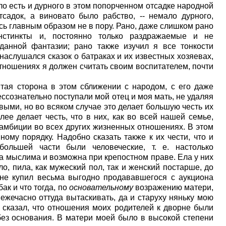
ло есть и дурного в этом попорченном отсадке народной
тсадок, а виновато было рабство, -- немало дурного,
ось главным образом не в пору. Рано, даже слишком рано
стинкты и, постоянно только раздражаемые и не
данной фантазии; рано также изучил я все тонкости
 наслушался сказок о батраках и их известных хозяевах,
отношениях я должен считать своим воспитателем, почти
я сторона в этом сближении с народом, с его даже
ссознательно поступали мой отец и моя мать, не удаляя
выми, но во всяком случае это делает большую честь их
лее делает честь, что в них, как во всей нашей семье,
амбиции во всех других жизненных отношениях. В этом
ному порядку. Надобно сказать также к их чести, что и
ольшей части были человеческие, т. е. настолько
ла мыслима и возможна при крепостном праве. Ела у них
о, пила, как мужеский пол, так и женский постарше, до
 не купил весьма выгодно продававшегося с аукциона
ак и что тогда, по
основательному
возражению матери,
жечасно оттуда вытаскивать, да и старуху няньку мою
 сказал, что отношения моих родителей к дворне были
без основания. В матери моей было в высокой степени