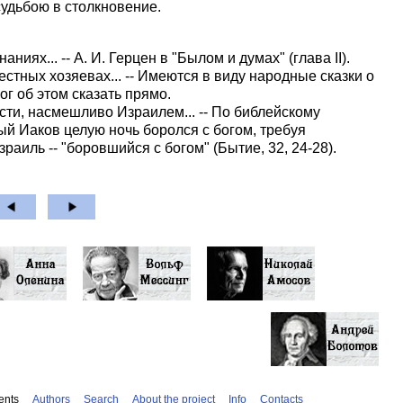
судьбою в столкновение.
иях... -- А. И. Герцен в "Былом и думах" (глава II).
вестных хозяевах... -- Имеются в виду народные сказки о
ог об этом сказать прямо.
части, насмешливо Израилем... -- По библейскому
й Иаков целую ночь боролся с богом, требуя
раиль -- "боровшийся с богом" (Бытие, 32, 24-28).
ents
Authors
Search
About the project
Info
Contacts