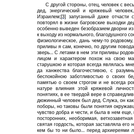
С другой стороны, отец, человек с вес
дед, энергический и кряжевый человек
Израилем;
[3]
запуганный даже отчасти с 
повторял в жизни багровские выходки дед
особенно выведен безобразием дворни из 
к выходу из нормального, благодушного со
физиологическое, дань чему-то родовому,
приливы я сам, конечно, по другим повода
зверь... С летами в нем эти приливы родо
лицом и характером похож на свою мат
старушкою и которая всегда являлась мне
да ханжества благочестивою, с разум
беспокойною заботливостью о своих бе
памятью о своем строгом и не всегда р
натуре влияния этой кряжевой личност
понятиях, в ее твердой вере в справедливо
дюжинный человек был дед. Служа, он как 
поборы, но таковы были понятия окружавш
чувство добра и чести, и была в нем еще,
посторонних, необоримая, ветхозаветна
святая гордость, которая заставляла его 
кем бы то ни было... перед архиереями л