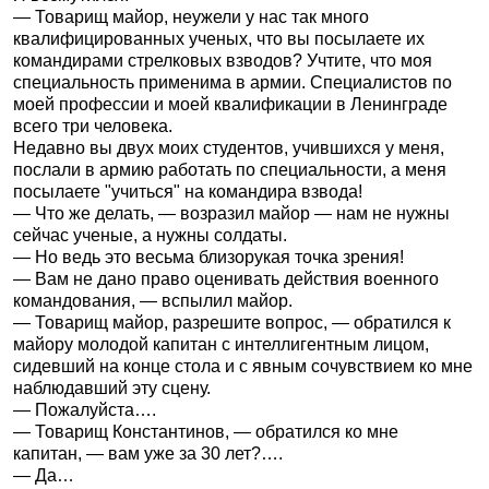
— Товарищ майор, неужели у нас так много
квалифицированных ученых, что вы посылаете их
командирами стрелковых взводов? Учтите, что моя
специальность применима в армии. Специалистов по
моей профессии и моей квалификации в Ленинграде
всего три человека.
Недавно вы двух моих студентов, учившихся у меня,
послали в армию работать по специальности, а меня
посылаете "учиться" на командира взвода!
— Что же делать, — возразил майор — нам не нужны
сейчас ученые, а нужны солдаты.
— Но ведь это весьма близорукая точка зрения!
— Вам не дано право оценивать действия военного
командования, — вспылил майор.
— Товарищ майор, разрешите вопрос, — обратился к
майору молодой капитан с интеллигентным лицом,
сидевший на конце стола и с явным сочувствием ко мне
наблюдавший эту сцену.
— Пожалуйста….
— Товарищ Константинов, — обратился ко мне
капитан, — вам уже за 30 лет?….
— Да…