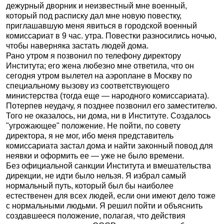
дежурный дворник и неизвестный мне военный,
который под расписку дал мне новую повестку,
приглашавшую меня явиться в городской военный
комиссариат в 9 час. утра. Повестки разносились ночью,
чтобы наверняка застать людей дома.
Рано утром я позвонил по телефону директору
Института; его жена любезно мне ответила, что он
сегодня утром вылетел на аэроплане в Москву по
специальному вызову из соответствующего
министерства (тогда еще — народного комиссариата).
Потерпев неудачу, я позднее позвонил его заместителю.
Того не оказалось, ни дома, ни в Институте. Создалось
"угрожающее" положение. Не пойти, по совету
директора, я не мог, ибо меня представитель
комиссариата застал дома и найти законный повод для
неявки и оформить ее — уже не было времени.
Без официальной санкции Института и вмешательства
дирекции, не идти было нельзя. Я избрал самый
нормальный путь, который был бы наиболее
естественен для всех людей, если они имеют дело тоже
с нормальными людьми. Я решил пойти и объяснить
создавшееся положение, полагая, что действия