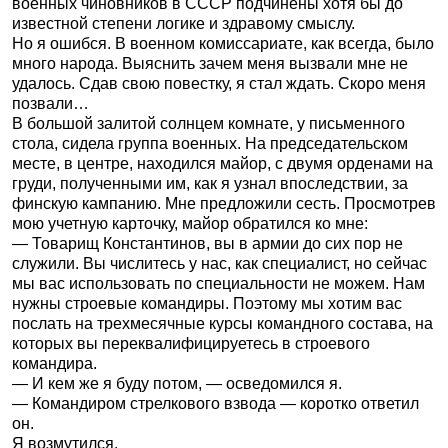
военных чиновников в СССР подчинены хотя бы до
известной степени логике и здравому смыслу.
Но я ошибся. В военном комиссариате, как всегда, было
много народа. Выяснить зачем меня вызвали мне не
удалось. Сдав свою повестку, я стал ждать. Скоро меня
позвали…
В большой залитой солнцем комнате, у письменного
стола, сидела группа военных. На председательском
месте, в центре, находился майор, с двумя орденами на
груди, полученными им, как я узнал впоследствии, за
финскую кампанию. Мне предложили сесть. Просмотрев
мою учетную карточку, майор обратился ко мне:
— Товарищ Константинов, вы в армии до сих пор не
служили. Вы числитесь у нас, как специалист, но сейчас
мы вас использовать по специальности не можем. Нам
нужны строевые командиры. Поэтому мы хотим вас
послать на трехмесячные курсы командного состава, на
которых вы переквалифицируетесь в строевого
командира.
— И кем же я буду потом, — осведомился я.
— Командиром стрелкового взвода — коротко ответил
он.
Я возмутился.