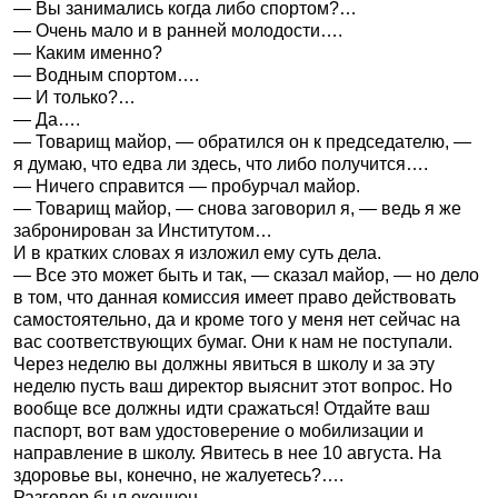
— Вы занимались когда либо спортом?…
— Очень мало и в ранней молодости….
— Каким именно?
— Водным спортом….
— И только?…
— Да….
— Товарищ майор, — обратился он к председателю, —
я думаю, что едва ли здесь, что либо получится….
— Ничего справится — пробурчал майор.
— Товарищ майор, — снова заговорил я, — ведь я же
забронирован за Институтом…
И в кратких словах я изложил ему суть дела.
— Все это может быть и так, — сказал майор, — но дело
в том, что данная комиссия имеет право действовать
самостоятельно, да и кроме того у меня нет сейчас на
вас соответствующих бумаг. Они к нам не поступали.
Через неделю вы должны явиться в школу и за эту
неделю пусть ваш директор выяснит этот вопрос. Но
вообще все должны идти сражаться! Отдайте ваш
паспорт, вот вам удостоверение о мобилизации и
направление в школу. Явитесь в нее 10 августа. На
здоровье вы, конечно, не жалуетесь?….
Разговор был окончен.