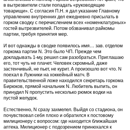
в вытрезвители стали попадать «руководящие
товарищи». С согласия П.Н. я дал указание Главному
управлению внутренних дел ежедневно присылать в
горком сводку с перечислением всех «номенклатурных»
гостей вытрезвителей. Потом обзванивал райкомы
партии, требуя принятия мер.
И вот однажды в сводке появилось имя… зав. отделом
горкома партии N. Это было ЧП. Прежде чем
докладывать 1-му, решил сам разобраться. Приглашаю
его, тот чуть не плачет. Человек скромный, даже
застенчивый, не пьет, не курит. А произошло вот что. N
поехал в Лужники на хоккейный матч. В
правительственной ложе находился секретарь горкома
Бирюков, прямой начальник N. Любитель выпить, он
принудил N пропустить несколько рюмок водки на
пустой желудок.
Естественно, N сразу захмелел. Выйдя со стадиона, он
почувствовал себя плохо и обратился к постовому
милиционеру с вопросом: где находится ближайшая
аптека. Милиционер с подозрением принюхался к