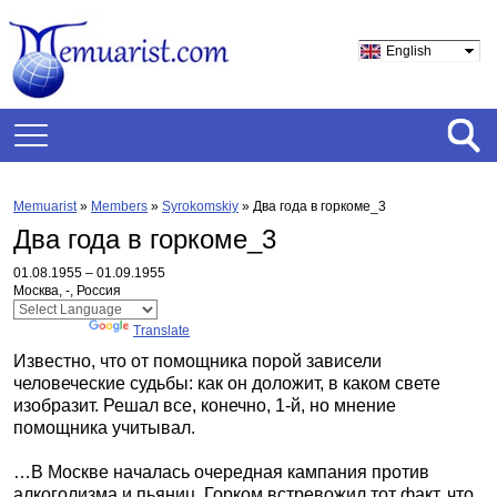
English
Memuarist
»
Members
»
Syrokomskiy
»
Два года в горкоме_3
Два года в горкоме_3
01.08.1955 – 01.09.1955
Москва, -, Россия
Powered by
Translate
Известно, что от помощника порой зависели
человеческие судьбы: как он доложит, в каком свете
изобразит. Решал все, конечно, 1-й, но мнение
помощника учитывал.
…В Москве началась очередная кампания против
алкоголизма и пьяниц. Горком встревожил тот факт, что