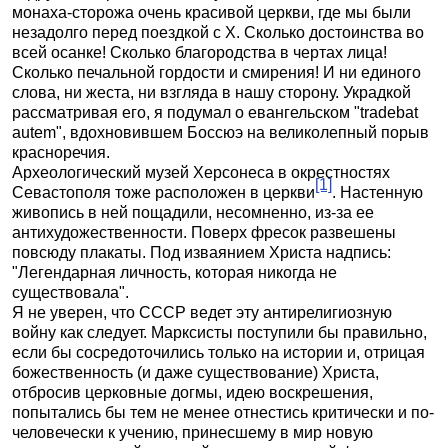
монаха-сторожа очень красивой церкви, где мы были
незадолго перед поездкой с X. Сколько достоинства во
всей осанке! Сколько благородства в чертах лица!
Сколько печальной гордости и смирения! И ни единого
слова, ни жеста, ни взгляда в нашу сторону. Украдкой
рассматривая его, я подумал о евангельском "tradebat
autem", вдохновившем Боссюэ на великолепный порыв
красноречия.
Археологический музей Херсонеса в окрестностях
[1]
Севастополя тоже расположен в церкви
. Настенную
живопись в ней пощадили, несомненно, из-за ее
антихудожественности. Поверх фресок развешены
повсюду плакаты. Под изваянием Христа надпись:
"Легендарная личность, которая никогда не
существовала".
Я не уверен, что СССР ведет эту антирелигиозную
войну как следует. Марксисты поступили бы правильно,
если бы сосредоточились только на истории и, отрицая
божественность (и даже существование) Христа,
отбросив церковные догмы, идею воскрешения,
попытались бы тем не менее отнестись критически и по-
человечески к учению, принесшему в мир новую