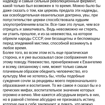
надежду и самый сильный революционный фермент,
какой только был возможен в то время. Можно было бы
даже сказать о том, как церковь предала эти надежды,
как освободительная евангельская доктрина, увы, при
попустительстве церкви способствовала худшим
злоупотреблениям власти. Все-таки это лучше, чем все
отрицать и замалчивать. Ведь невозможно ни стереть,
ни утаить прошлое, и из-за невежества, на которое
обрекли народы СССР, они беззащитны и беспомощны
перед эпидемией мистики, способной возникнуть в
любое время.
Более того, во всем этом есть еще практическая
сторона, и я уже высказывал свои соображения по
этому поводу. Невежество, пренебрежение к Евангелию
и всему, связанному с ним, может только самым
плачевным образом обеднить человечество, его
культуру. Мне не хотелось бы, чтобы подобные
суждения сочли за рецидивы моего первоначального
образования и воспитания. То же самое я сказал бы и о
греческих мифах, воспитательное значение которых
огромно и вечно. Мне кажется абсурдным верить в них,
но в равной степени абсурдно не признавать истину,
которую они в себе заключают, и думать, что можно