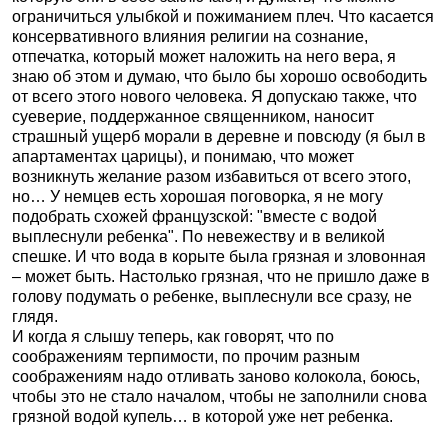
ограничиться улыбкой и пожиманием плеч. Что касается
консервативного влияния религии на сознание,
отпечатка, который может наложить на него вера, я
знаю об этом и думаю, что было бы хорошо освободить
от всего этого нового человека. Я допускаю также, что
суеверие, поддержанное священником, наносит
страшный ущерб морали в деревне и повсюду (я был в
апартаментах царицы), и понимаю, что может
возникнуть желание разом избавиться от всего этого,
но… У немцев есть хорошая поговорка, я не могу
подобрать схожей французской: "вместе с водой
выплеснули ребенка". По невежеству и в великой
спешке. И что вода в корыте была грязная и зловонная
– может быть. Настолько грязная, что не пришло даже в
голову подумать о ребенке, выплеснули все сразу, не
глядя.
И когда я слышу теперь, как говорят, что по
соображениям терпимости, по прочим разным
соображениям надо отливать заново колокола, боюсь,
чтобы это не стало началом, чтобы не заполнили снова
грязной водой купель… в которой уже нет ребенка.