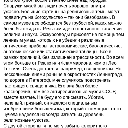
золотой купол восхитительно сияет над городом.
Снаружи музей выглядит очень хорошо, внутри –
ужасно. Большие картины на религиозные темы могут
подвигнуть на богохульство – так они безобразны. В
самом музее все обходится без грубостей, каких можно
было бы ожидать. Речь там идет о противопоставлении
религии и науки. Экскурсоводы приходят на помощь тем
ленивым умам, которых не убедили различные
оптические приборы, астрономические, биологические,
анатомические или статистические таблицы. Все в
рамках приличий, без излишней агрессивности. Во всем
этом больше от Реклю или Фламмариона, чем от Лео
Токсиля. Очень достается, например, священникам. Но
несколькими днями раньше в окрестностях Ленинграда,
по дороге в Петергоф, мне случилось повстречать
настоящего священника. Его вид был более
красноречив, чем все антирелигиозные музеи СССР,
вместе взятые. Не буду его описывать. Убогий,
нелепый, грязный, он казался специальным
изобретением большевизма, который с помощью этого
чучела надеялся навсегда изгнать из деревень
религиозные чувства.
С другой стороны, я не могу забыть колоритного