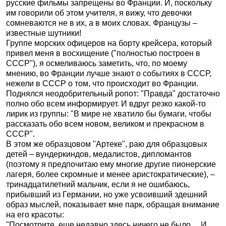
русские фильмы запрещены во Франции. И, поскольку
им говорили об этом учителя, я вижу, что девочки
сомневаются не в их, а в моих словах. Французы –
известные шутники!
Группе морских офицеров на борту крейсера, который
привел меня в восхищение ("полностью построен в
СССР"), я осмеливаюсь заметить, что, по моему
мнению, во Франции лучше знают о событиях в СССР,
нежели в СССР о том, что происходит во Франции.
Поднялся неодобрительный ропот: "Правда" достаточно
полно обо всем информирует. И вдруг резко какой-то
лирик из группы: "В мире не хватило бы бумаги, чтобы
рассказать обо всем новом, великом и прекрасном в
СССР".
В этом же образцовом "Артеке", раю для образцовых
детей – вундеркиндов, медалистов, дипломантов
(поэтому я предпочитаю ему многие другие пионерские
лагеря, более скромные и менее аристократические), –
тринадцатилетний мальчик, если я не ошибаюсь,
прибывший из Германии, но уже усвоивший здешний
образ мыслей, показывает мне парк, обращая внимание
на его красоты:
"Посмотрите, еще недавно здесь ничего не было… И