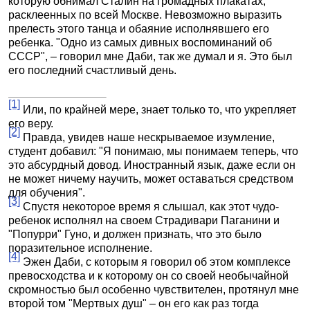
которую обнимал Сталин на громадных плакатах,
расклеенных по всей Москве. Невозможно выразить
прелесть этого танца и обаяние исполнявшего его
ребенка. "Одно из самых дивных воспоминаний об
СССР", – говорил мне Даби, так же думал и я. Это был
его последний счастливый день.
[1]
Или, по крайней мере, знает только то, что укрепляет
его веру.
[2]
Правда, увидев наше нескрываемое изумление,
студент добавил: "Я понимаю, мы понимаем теперь, что
это абсурдный довод. Иностранный язык, даже если он
не может ничему научить, может оставаться средством
для обучения".
[3]
Спустя некоторое время я слышал, как этот чудо-
ребенок исполнял на своем Страдивари Паганини и
"Попурри" Гуно, и должен признать, что это было
поразительное исполнение.
[4]
Эжен Даби, с которым я говорил об этом комплексе
превосходства и к которому он со своей необычайной
скромностью был особенно чувствителен, протянул мне
второй том "Мертвых душ" – он его как раз тогда