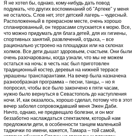
Я не хотел бы, однако, кому-нибудь дать повод
подумать, что других воспоминаний об "Артеке" у меня
не осталось. Слов нет, этот детский лагерь – чудесный.
Расположенный в прекрасном месте, очень хорошо
спланированный, он террасами спускается к морю. Все,
что можно придумать для блага детей, для их гигиены,
спортивных занятий, развлечений, отдыха, – все
рационально устроено на площадках или на склонах
холмов. Все дети дышат здоровьем, счастьем. Они были
очень разочарованы, когда узнали, что мы не можем
остаться на ночь: в честь нас был приготовлен
традиционный костер, деревья на нижней террасе
украшены транспарантами. На вечер была назначена
разнообразная программа – песни, танцы, – но я
попросил, чтобы все было закончено к пяти часам,
нужно было вернуться в Севастополь до наступления
ночи. И, как оказалось, хорошо сделал, потому что в этот
вечер заболел сопровождавший меня Эжен Даби.
Ничто, однако, не предвещало болезни, и он мог
беззаботно наслаждаться спектаклем, который нам
предложили дети, в особенности танцем маленькой
таджички по имени, кажется, Тамара – той самой,