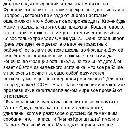
детские сады во Франции, а тем, знаем ли мы во
Франции, что у них есть такие прекрасные детские сады.
Вопросы, которые вам задают, иногда настолько
ошеломляют, что я боюсь их воспроизводить. Кто-нибудь
может подумать, что я их сам придумал. Когда я говорю,
что в Париже тоже есть метро, – скептические улыбки.
"У вас только трамваи? Омнибусы?.." Один спрашивает
(речь уже идет не о детях, а о вполне грамотных
рабочих), есть ли у нас тоже школы во Франции. Другой,
чуть более осведомленный, пожимает плечами: да,
конечно, во Франции есть школы, но там бьют детей, он
знает об этом из надежного источника. Что все рабочие
у нас очень несчастны, само собой разумеется,
поскольку мы еще "не совершили революцию". Для них
за пределами СССР – мрак. За исключением нескольких
прозревших, в капиталистическом мире все прозябают
в потемках.
Образованные и очень благовоспитанные девочки (в
"Артеке", куда допускаются только избранные)
удивлены, когда в разговоре о русских фильмах я им
сообщил, что "Чапаев" и "Мы из Кронштадта" имели в
Париже большой успех. Им ведь говорили, что все