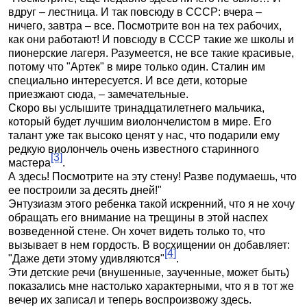
вдруг – лестница. И так повсюду в СССР: вчера –
ничего, завтра – все. Посмотрите вон на тех рабочих,
как они работают! И повсюду в СССР такие же школы и
пионерские лагеря. Разумеется, не все такие красивые,
потому что "Артек" в мире только один. Сталин им
специально интересуется. И все дети, которые
приезжают сюда, – замечательные.
Скоро вы услышите тринадцатилетнего мальчика,
который будет лучшим виолончелистом в мире. Его
талант уже так высоко ценят у нас, что подарили ему
редкую виолончель очень известного старинного
[3]
мастера
.
А здесь! Посмотрите на эту стену! Разве подумаешь, что
ее построили за десять дней!"
Энтузиазм этого ребенка такой искренний, что я не хочу
обращать его внимание на трещины в этой наспех
возведенной стене. Он хочет видеть только то, что
вызывает в нем гордость. В восхищении он добавляет:
[4]
"Даже дети этому удивляются"
.
Эти детские речи (внушенные, зaучeнныe, может быть)
показались мне настолько характерными, что я в тот же
вечер их записал и теперь воспроизвожу здесь.