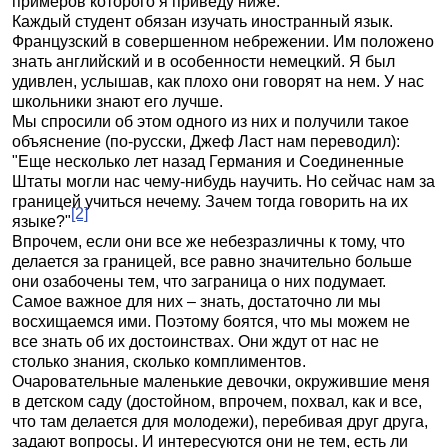
примеров которого я приведу ниже.
Каждый студент обязан изучать иностранный язык.
Французский в совершенном небрежении. Им положено
знать английский и в особенности немецкий. Я был
удивлен, услышав, как плохо они говорят на нем. У нас
школьники знают его лучше.
Мы спросили об этом одного из них и получили такое
объяснение (по-русски, Джеф Ласт нам переводил):
"Еще несколько лет назад Германия и Соединенные
Штаты могли нас чему-нибудь научить. Но сейчас нам за
границей учиться нечему. Зачем тогда говорить на их
[2]
языке?"
Впрочем, если они все же небезразличны к тому, что
делается за границей, все равно значительно больше
они озабочены тем, что заграница о них подумает.
Самое важное для них – знать, достаточно ли мы
восхищаемся ими. Поэтому боятся, что мы можем не
все знать об их достоинствах. Они ждут от нас не
столько знания, сколько комплиментов.
Очаровательные маленькие девочки, окружившие меня
в детском саду (достойном, впрочем, похвал, как и все,
что там делается для молодежи), перебивая друг друга,
задают вопросы. И интересуются они не тем, есть ли