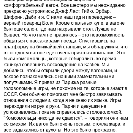
комфортабельный вагон. Все шестеро мы неожиданно
прекрасно устроились: Джеф Ласт, Гийю, Эрбар,
Шифрин, Даби и я. С нами наш гид и переводчик –
верный товарищ Боля. Кроме спальных купе, в вагоне
был еще салон, где нам накрывали стол. Лучше не
бывает. Но что нам не нравилось – это невозможность
общаться с пассажирами поезда. Спустившись на
платформу на ближайшей станции, мы обнаружили, что
в соседнем вагоне едет очень приятная компания. Это
были комсомольцы, которые собирались во время
каникул совершить восхождение на Казбек. Мы
добились, чтобы открыли двери между вагонами, и
вскоре познакомились с нашими замечательными
попутчиками. Я привез из Парижа разные
головоломные игры, не похожие на те, которые знают в
СССР. Они обычно помогают мне быстро завязывать
отношения с людьми, когда я не знаю их языка. Игры
переходили из рук в руки. Парни и девушки не
успокаивались, пока не справлялись с головоломкой.
"Комсомольцы никогда не сдаются", – говорили они нам
со смехом. Их вагон был очень тесным, стояла жара, и
все задыхались от духоты. Но это было прекрасно.