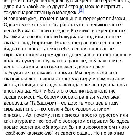
встретить такую неподдельную искреннюю сердечность,
едва ли в какой-либо другой стране можно встретить
[1]
такую очаровательную молодежь
.
Я говорил уже, что меня меньше интересуют пейзажи…
Однако мне хотелось бы рассказать о великолепных
лесах Кавказа – при въезде в Кахетию, в окрестностях
Батуми и в особенности Бакуриани, под или, точнее
сказать, над Боржоми. Более прекрасного леса я не
видел и не представлял себе: лесная поросль не
скрывает стволы громадных деревьев, на таинственные
поляны сумерки опускаются раньше, чем закончится
день, – кажется, что где-то здесь должен был
заблудиться мальчик с пальчик. Мы пересекли этот
сказочный лес, вышли к горному озеру, и нам оказали
честь, сообщив, что здесь никогда еще не ступала нога
иностранца. Но я и без этого оценил великолепие
здешних мест. На берегу озера странная маленькая
деревушка (Табацкури) – ее девять месяцев в году
скрывает снег, – которую я бы с удовольствием
описал… Ах, почему я не приехал просто туристом или
как натуралист, который с восторгом открывал бы здесь
новые растения, обнаружил бы на высокогорном плато
"скабиозу кавказскую" из своего сада… Но не за этим