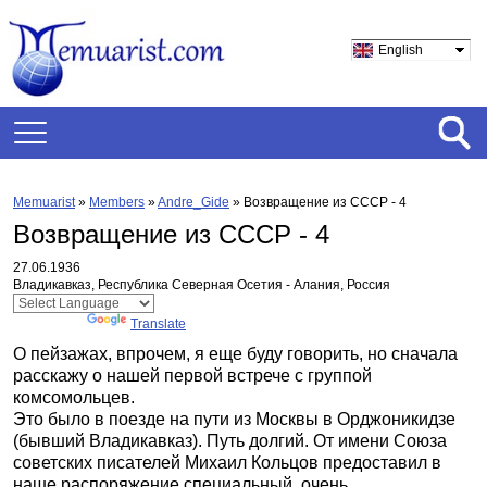
English
Memuarist
»
Members
»
Andre_Gide
»
Возвращение из СССР - 4
Возвращение из СССР - 4
27.06.1936
Владикавказ, Республика Северная Осетия - Алания, Россия
Powered by
Translate
О пейзажах, впрочем, я еще буду говорить, но сначала
расскажу о нашей первой встрече с группой
комсомольцев.
Это было в поезде на пути из Москвы в Орджоникидзе
(бывший Владикавказ). Путь долгий. От имени Союза
советских писателей Михаил Кольцов предоставил в
наше распоряжение специальный, очень