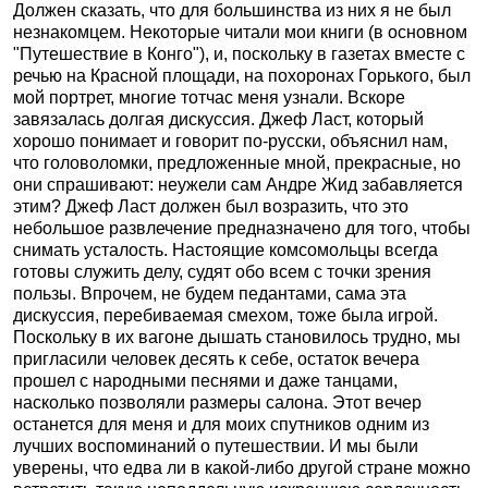
Должен сказать, что для большинства из них я не был
незнакомцем. Некоторые читали мои книги (в основном
"Путешествие в Конго"), и, поскольку в газетах вместе с
речью на Красной площади, на похоронах Горького, был
мой портрет, многие тотчас меня узнали. Вскоре
завязалась долгая дискуссия. Джеф Ласт, который
хорошо понимает и говорит по-русски, объяснил нам,
что головоломки, предложенные мной, прекрасные, но
они спрашивают: неужели сам Андре Жид забавляется
этим? Джеф Ласт должен был возразить, что это
небольшое развлечение предназначено для того, чтобы
снимать усталость. Настоящие комсомольцы всегда
готовы служить делу, судят обо всем с точки зрения
пользы. Впрочем, не будем педантами, сама эта
дискуссия, перебиваемая смехом, тоже была игрой.
Поскольку в их вагоне дышать становилось трудно, мы
пригласили человек десять к себе, остаток вечера
прошел с народными песнями и даже танцами,
насколько позволяли размеры салона. Этот вечер
останется для меня и для моих спутников одним из
лучших воспоминаний о путешествии. И мы были
уверены, что едва ли в какой-либо другой стране можно