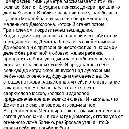
Гомеровский гимн Деметре рассказывает о том, как
великая богиня, блуждая в поисках дочери, пришла ко
двору Келеоса. В облике няни никто не узнал богиню.
Царица Метанейра вручила ей новорожденного,
маленького Демофоона, который станет потом
Триптолемом, покровителем земледелия.
Когда в доме закрывались все двери и его обитатели
отходили ко сну, Деметра брала из мягкой колыбели
Демофоона и с притворной жестокостью, а на самом
деле с безграничной любовью, желая ребенка
превратить в бога, укладывала его обнаженным на
ложе из раскаленных углей. Я представляю себе
великую Деметру, склонившуюся над лучезарным
ребенком, словно над будущим человечества. Он
страдает от жара раскаленных углей, и это испытание
закаляет его. В нем вырабатывается нечто
сверхчеловеческое, крепкое и здоровое,
предназначенное для великой славы. И как жаль, что
Деметра не смогла завершить задуманное.
Встревоженная Метанейра, как рассказывает легенда,
заглянула однажды в комнату к Деметре, оттолкнула от
огненного ложа богиню, разбросала угли и, чтобы
спасти ребенка, погубила бога.