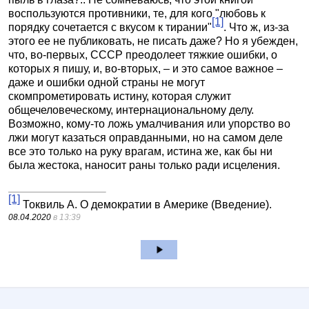
воспользуются противники, те, для кого "любовь к
[1]
порядку сочетается с вкусом к тирании"
. Что ж, из-за
этого ее не публиковать, не писать даже? Но я убежден,
что, во-первых, СССР преодолеет тяжкие ошибки, о
которых я пишу, и, во-вторых, – и это самое важное –
даже и ошибки одной страны не могут
скомпрометировать истину, которая служит
общечеловеческому, интернациональному делу.
Возможно, кому-то ложь умалчивания или упорство во
лжи могут казаться оправданными, но на самом деле
все это только на руку врагам, истина же, как бы ни
была жестока, наносит раны только ради исцеления.
[1]
Токвиль А. О демократии в Америке (Введение).
08.04.2020
в 13:39