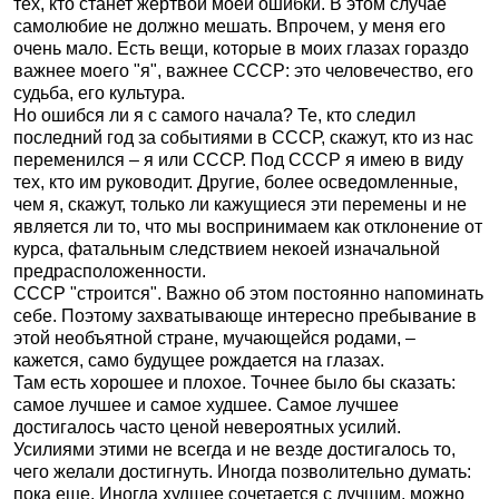
тех, кто станет жертвой моей ошибки. В этом случае
самолюбие не должно мешать. Впрочем, у меня его
очень мало. Есть вещи, которые в моих глазах гораздо
важнее моего "я", важнее СССР: это человечество, его
судьба, его культура.
Но ошибся ли я с самого начала? Те, кто следил
последний год за событиями в СССР, скажут, кто из нас
переменился – я или СССР. Под СССР я имею в виду
тех, кто им руководит. Другие, более осведомленные,
чем я, скажут, только ли кажущиеся эти перемены и не
является ли то, что мы воспринимаем как отклонение от
курса, фатальным следствием некоей изначальной
предрасположенности.
СССР "строится". Важно об этом постоянно напоминать
себе. Поэтому захватывающе интересно пребывание в
этой необъятной стране, мучающейся родами, –
кажется, само будущее рождается на глазах.
Там есть хорошее и плохое. Точнее было бы сказать:
самое лучшее и самое худшее. Самое лучшее
достигалось часто ценой невероятных усилий.
Усилиями этими не всегда и не везде достигалось то,
чего желали достигнуть. Иногда позволительно думать:
пока еще. Иногда худшее сочетается с лучшим, можно