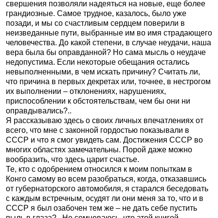
свершения позволяли надеяться на новые, еще более
грандиозные. Самое трудное, казалось, было уже
позади, и мы со счастливым сердцем поверили в
неизведанные пути, выбранные им во имя страдающего
человечества. До какой степени, в случае неудачи, наша
вера была бы оправданной? Но сама мысль о неудаче
недопустима. Если некоторые обещания остались
невыполненными, в чем искать причину? Считать ли,
что причина в первых декретах или, точнее, в нестрогом
их выполнении – отклонениях, нарушениях,
приспособлении к обстоятельствам, чем бы они ни
оправдывались?..
Я рассказываю здесь о своих личных впечатлениях от
всего, что мне с законной гордостью показывали в
СССР и что я смог увидеть сам. Достижения СССР во
многих областях замечательны. Порой даже можно
вообразить, что здесь царит счастье.
Те, кто с одобрением относился к моим попыткам в
Конго самому во всем разобраться, когда, отказавшись
от губернаторского автомобиля, я старался беседовать
с каждым встречным, осудят ли они меня за то, что и в
СССР я был озабочен тем же – не дать себе пустить
пыль в глаза?.. Не сомневаюсь, что этой книгой