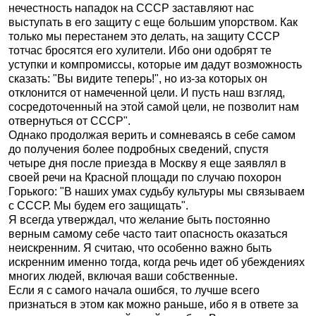
нечестность нападок на СССР заставляют нас
выступать в его защиту с еще большим упорством. Как
только мы перестанем это делать, на защиту СССР
тотчас бросятся его хулители. Ибо они одобрят те
уступки и компромиссы, которые им дадут возможность
сказать: "Вы видите теперь!", но из-за которых он
отклонится от намеченной цели. И пусть наш взгляд,
сосредоточенный на этой самой цели, не позволит нам
отвернуться от СССР".
Однако продолжая верить и сомневаясь в себе самом
до получения более подробных сведений, спустя
четыре дня после приезда в Москву я еще заявлял в
своей речи на Красной площади по случаю похорон
Горького: "В наших умах судьбу культуры мы связываем
с СССР. Мы будем его защищать".
Я всегда утверждал, что желание быть постоянно
верным самому себе часто таит опасность оказаться
неискренним. Я считаю, что особенно важно быть
искренним именно тогда, когда речь идет об убеждениях
многих людей, включая ваши собственные.
Если я с самого начала ошибся, то лучше всего
признаться в этом как можно раньше, ибо я в ответе за