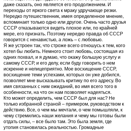
даже сказать, оно является его продолжением. И
переходы от яркого света к мраку удручающе резки.
Нередко путешественник, имея определенное мнение,
вспоминает только одно или другое. Очень часто друзья
СССР отказываются видеть плохое или, по крайней
мере, его признать. Поэтому нередко правда об СССР
говорится с ненавистью, а ложь – с любовью.
Я же устроен так, что строже всего отношусь к тем, кого
хотел бы любить. Немного стоит любовь, состоящая из
одних похвал, и я думаю, что окажу большую услугу и
самому СССР, и его делу, если буду говорить о нем
искренне и нелицеприятно. Мое восхищение СССР,
восхищение теми успехами, которых он уже добился,
позволяет мне высказывать критику по его адресу. Во
имя связанных с ним ожиданий, во имя всего того в
особенности, на что он нам позволяет надеяться.
Кто может определить, чем СССР был для нас? Не
только избранной страной – примером, руководством к
действию. Все, о чем мы мечтали, о чем помышляли, к
чему стремились наши желания и чему мы готовы были
отдать силы, – все было там. Это была земля, где
утопия становилась реальностью. Громадные