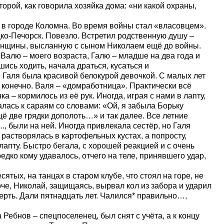
торой, как говорила хозяйка дома: «ни какой охраны,
ороде Коломна. Во время войны стал «власовцем».
о-Печорск. Повезло. Встретил родственную душу –
рянщины, высланную с сыном Николаем ещё до войны.
Валю – моего возраста, Галю – младше на два года и
ись ходить, начала драться, кусаться и
к. Галя была красивой белокурой девочкой. С малых лет
, конечно. Валя – «домработница». Практически всё
а – кормилось из её рук. Иногда, играя с нами в лапту,
алась к сараям со словами: «Ой, я забыла Борьку
щё две грядки дополоть…» и так далее. Все летние
., были на ней. Иногда привлекала сестёр, но Галя
 растворялась в картофельных кустах, а попросту,
лапту. Быстро бегала, с хорошей реакцией и с очень
едко кому удавалось, отчего на теле, принявшего удар,
, на танцах в старом клубе, что стоял на горе, не
че, Николай, защищаясь, вырвал кол из забора и ударил
ерть. Дали пятнадцать лет. Чалился* правильно…,
нов – спецпоселенец, был снят с учёта, а к концу