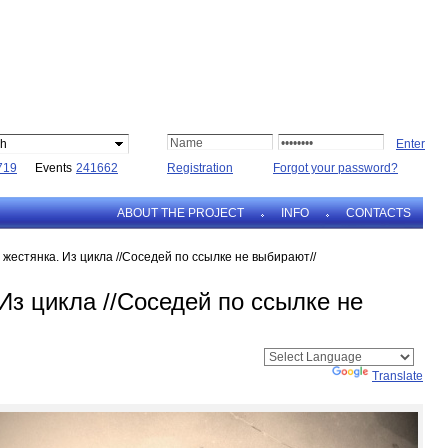
sh
719
Events
241662
Registration
Forgot your password?
ABOUT THE PROJECT
INFO
CONTACTS
 жестянка. Из цикла //Соседей по ссылке не выбирают//
Из цикла //Соседей по ссылке не
Powered by
Translate