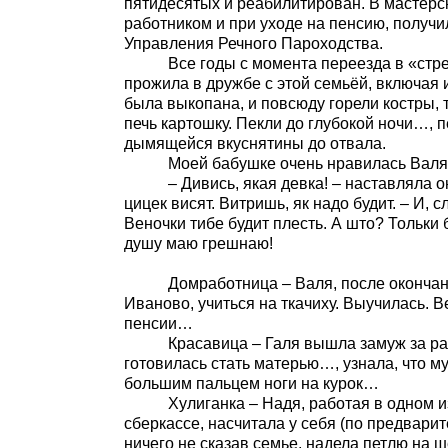
пятидесятых и реабилитирован. В мастерс
работником и при уходе на пенсию, получ
Управления Речного Пароходства.
Все годы с момента переезда в «стреко
прожила в дружбе с этой семьёй, включая 
была выкопана, и повсюду горели костры, т
печь картошку. Пекли до глубокой ночи…, п
дымящейся вкуснятины до отвала.
Моей бабушке очень нравилась Валя, ко
– Дивись, якая девка! – наставляла она,
цицек висят. Витришь, як надо будит. – И, 
Веночки тибе будит плесть. А што? Тольки
душу маю грешнаю!
Домработница – Валя, после окончания во
Иваново, учиться на ткачиху. Выучилась. 
пенсии…
Красавица – Галя вышла замуж за ракушк
готовилась стать матерью…, узнала, что м
большим пальцем ноги на курок…
Хулиганка – Надя, работая в одном из 
сберкассе, насчитала у себя (по предвари
ничего не сказав семье, надела петлю на 