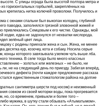
оте. С улицы ограда была высотой полтора метра и
р из горизонтальных горбылей, закреплённых на
рых крепилась нитка колючей проволоки. Получилось и
а с окнами спальни был выкопан колодец, глубиной
его паводка, заполнялся грязной зловонной жижей и
но привлекались Семцовым к его чистке. Однажды, мой
й ходке, едва не задохнулся от нехватки кислорода.
идел зелёный цвет лица.
ову с родины приехали жена и сын. Жена, не менее
а десятка кур, козочку, кота и собаку. Носила серые
м, концы которого завязывала узелком чуть выше лба.
ого техника. В селе тогда было много классных
ставлению – золотых или железных – не было, ни
ь ли, не на следующий день по приезду. Забегая вперёд,
 речевого дефекта (почти каждое предложение рассказа
остался единственным стоматологом района на долгие
атных сантиметра шерсти под носом) и неизменный
ния совком из своей моторки воды, пока прогревается
м, но, со временем, привыкли и более того –
ого-либо мужика, в шутку стали обзывать «Атыматымом».
к катер. Он, хоть техник был и зубной, но в другой