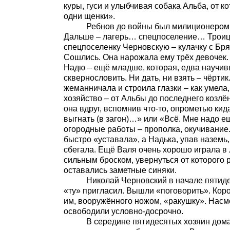
куры, гуси и улыбчивая собака Альба, от ко
одни щенки».
Ребнов до войны был милиционером в г
Дальше – лагерь… спецпоселение… Троицк
спецпоселенку Черновскую – кулачку с Б
Сошлись. Она нарожала ему трёх девочек. 
Надю – ещё младше, которая, едва научивш
сквернословить. Ни дать, ни взять – чёрти
жеманничала и строила глазки – как умела
хозяйство – от Альбы до последнего козлёнк
она вдруг, вспомнив что-то, опрометью кид
выгнать (в загон)…» или «Всё. Мне надо е
огородные работы – прополка, окучивание..
быстро «уставала», а Надька, упав наземь,
сбегала. Ещё Валя очень хорошо играла в 
сильным броском, увернуться от которого р
оставались заметные синяки.
Николай Черновский в начале пятидесятых
«ту» пригласил. Вышли «поговорить». Коро
им, вооружённого ножом, «ракушку». Насм
освободили условно-досрочно.
В середине пятидесятых хозяин дома Реб