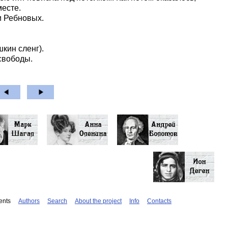
 месте.
 Ребновых.
кин сленг).
свободы.
ents
Authors
Search
About the project
Info
Contacts