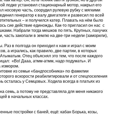
ной лодке установил стационарный мотор, накрыл его
л носовую часть, соорудил рулевую рубку с мягкими
динил генератор к валу двигателя и развесил по всей
ветительных – и получился катер. Плавать на нём было
ось сие действие единожды. Как-то пригласил он нас с
ками. Набрали тогда мешков по пять. Крупных, пахучих
и, часть закопали в землю на две-три недели (заморили),
 в полгода он приходил к нам и играл с моим
в, а игрались, как правило, две партии, в которых
Атыматым. Отец объяснял это тем, что после каждого
лицал: «Во! Дааа, атмм-атмм, надо подумать». И
а измором.
овке из семьи «бандпособника» по фамилии
которого вскорости реабилитировали и от спецпоселения
чь осталась у Семцовых. Ходила всегда в платьях из
семь, а потому не представляла для меня никакого
цей в начальных классах.
ые постройки с баней, ещё: кабан Борька, козы,