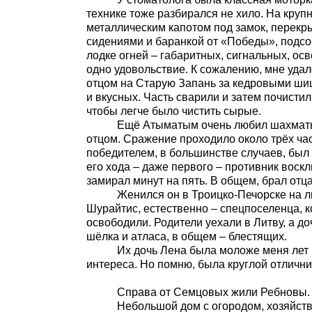
технике тоже разбирался не хило. На круп
металлическим капотом под замок, перекры
сидениями и баранкой от «Победы», подсое
лодке огней – габаритных, сигнальных, ос
одно удовольствие. К сожалению, мне удал
отцом на Старую Запань за кедровыми шиш
и вкусных. Часть сварили и затем почистил
чтобы легче было чистить сырые.
Ещё Атыматым очень любил шахматы. Раз
отцом. Сражение проходило около трёх часо
победителем, в большинстве случаев, был 
его хода – даже первого – противник воск
замирал минут на пять. В общем, брал отц
Женился он в Троицко-Печорске на лит
Шурайтис, естественно – спецпоселенца, 
освободили. Родители уехали в Литву, а до
шёлка и атласа, в общем – блестящих.
Их дочь Лена была моложе меня лет на 
интереса. Но помню, была круглой отлични
Справа от Семцовых жили Ребновы.
Небольшой дом с огородом, хозяйственн