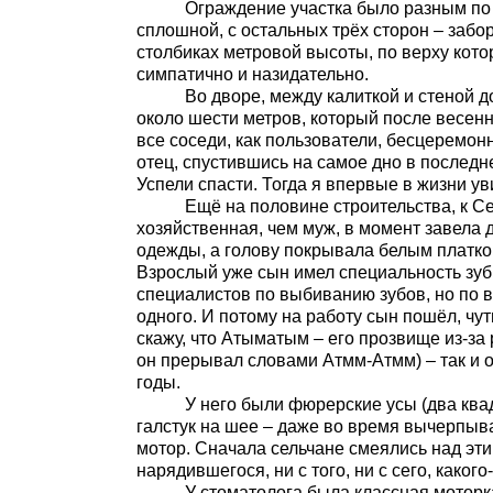
Ограждение участка было разным по выс
сплошной, с остальных трёх сторон – забо
столбиках метровой высоты, по верху кото
симпатично и назидательно.
Во дворе, между калиткой и стеной дом
около шести метров, который после весенн
все соседи, как пользователи, бесцеремон
отец, спустившись на самое дно в последне
Успели спасти. Тогда я впервые в жизни ув
Ещё на половине строительства, к Семц
хозяйственная, чем муж, в момент завела дв
одежды, а голову покрывала белым платко
Взрослый уже сын имел специальность зубн
специалистов по выбиванию зубов, но по в
одного. И потому на работу сын пошёл, чут
скажу, что Атыматым – его прозвище из-за
он прерывал словами Атмм-Атмм) – так и 
годы.
У него были фюрерские усы (два квадр
галстук на шее – даже во время вычерпыва
мотор. Сначала сельчане смеялись над эти
нарядившегося, ни с того, ни с сего, как
У стоматолога была классная моторка. Ка