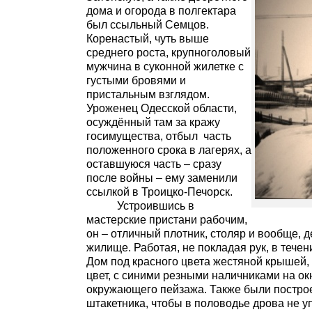
дома и огорода в полгектара
был ссыльный Семцов.
Коренастый, чуть выше
среднего роста, крупноголовый
мужчина в суконной жилетке с
густыми бровями и
пристальным взглядом.
Уроженец Одесской области,
осуждённый там за кражу
госимущества, отбыл часть
положенного срока в лагерях, а
оставшуюся часть – сразу
после войны – ему заменили
ссылкой в Троицко-Печорск.
Устроившись в
мастерские пристани рабочим,
он – отличный плотник, столяр и вообще, 
жилище. Работая, не покладая рук, в течен
Дом под красного цвета жестяной крышей,
цвет, с синими резными наличниками на ок
окружающего пейзажа. Также были построен
штакетника, чтобы в половодье дрова не у