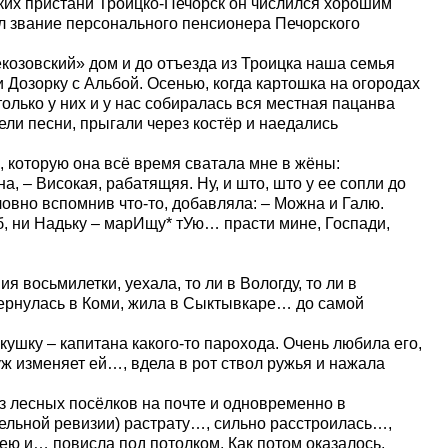
ких пристани Троицко-Печорск он числился хорошим
ил звание персонального пенсионера Печорского
зовский» дом и до отъезда из Троицка наша семья
и Дозорку с Альбой. Осенью, когда картошка на огородах
олько у них и у нас собиралась вся местная пацанва
ели песни, прыгали через костёр и наедались
торую она всё время сватала мне в жёны:
 – Високая, рабатящяя. Ну, и што, што у ее сопли до
словно вспомнив что-то, добавляла: – Можна и Галю.
 б, ни Надьку – марИщу* тУю… прасти мине, Госпади,
сьмилетки, уехала, то ли в Вологду, то ли в
Вернулась в Коми, жила в Сыктывкаре… до самой
у – капитана какого-то парохода. Очень любила его,
уж изменяет ей…, вдела в рот ствол ружья и нажала
лесных посёлков на почте и одновременно в
тельной ревизии) растрату…, сильно расстроилась…,
шею и… повисла под потолком. Как потом оказалось,