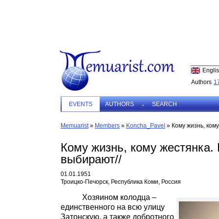
Engli
Authors
1
EVENTS
AUTHORS
SEARCH
Memuarist
»
Members
»
Koncha_Pavel
»
Кому жизнь, кому
Кому жизнь, кому жестянка. 
выбирают//
01.01.1951
Троицко-Печорск, Республика Коми, Россия
Хозяином колодца –
единственного на всю улицу
Затонскую, а также добротного