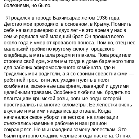
болезнями, но было.
Я родился в городе Бахчисарае летом 1936 года.
Детство мое проходило, в основном, в Крыму. Помнить
себя начал,примерно с двух лет - в это время у нас в
семье родился мой младший брат. Он прожил всего
около года и умер от кровавого поноса. Помню, отец нес
маленький гробик по крутому склону городского
кладбища, а мать шла рядом и плакала. Пока родители
строили свой дом, жили мы тогда в доме барачного типа
для рабочих эфиромасличного комбината, где и
трудились мои родители, а я со своими сверстниками —
ребятней трех, пяти лет, уходил гулять в поля
комбината, засеянные шалфеем, лавандой и другими
целебными травами. Особенно любили мы бродить по
плантациям крымской розы, ровные ряды которой
простирались на многие километры. Ее лепестки очень
вкусные и мы ими наедались до отвала. Когда
начинался сезон уборки лепестков, на плантации
съезжались наемные рабочие и наш рацион
сокращался. Но мы находили замену лепесткам. Это
были приторно сладкие черные ягоды паслена. От них