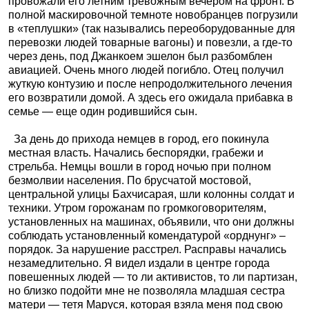
провожали его летним тревожным вечером на фронт. В
полной маскировочной темноте новобранцев погрузили
в «теплушки» (так назывались переоборудованные для
перевозки людей товарные вагоны) и повезли, а где-то
через день, под Джанкоем эшелон был разбомблен
авиацией. Очень много людей погибло. Отец получил
жуткую контузию и после непродолжительного лечения
его возвратили домой. А здесь его ожидала прибавка в
семье — еще один родившийся сын.
За день до прихода немцев в город, его покинула
местная власть. Начались беспорядки, грабежи и
стрельба. Немцы вошли в город ночью при полном
безмолвии населения. По брусчатой мостовой,
центральной улицы Бахчисарая, шли колонны солдат и
техники. Утром горожанам по громкоговорителям,
установленных на машинах, объявили, что они должны
соблюдать установленный комендатурой «орднунг» –
порядок. За нарушение расстрел. Расправы начались
незамедлительно. Я видел издали в центре города
повешенных людей — то ли активистов, то ли партизан,
но близко подойти мне не позволяла младшая сестра
матери — тетя Маруся, которая взяла меня под свою