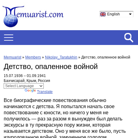
English
Memuarist
»
Members
»
Nikolay_Taratukhin
»
Детство, опаленное войной
Детство, опаленное войной
15.07.1936 – 01.09.1941
Бахчисарай, Крым, Россия
Powered by
Translate
Все биографические повествования обычно
начинаются с детства. Я попытался начать свое
повествование с юности, но ничего у меня не
получилось — раз за разом я вынужден был делать
экскурсы в ту прекрасную пору жизни, которая
называется детством. Оно у меня все же было, пусть
изуродованное войной, замученное голодом,