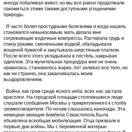
иногда побаливал живот, но мы все равно продолжали
лакомиться этими такими доступными угощениями
природы.
Я часто болел простудными болезнями и когда кашель
становился невыносимым, мать делала мне
согревающие водочные компрессы. Растирала грудь и
спину руками, смоченными водкой, обкладывала
вощеной бумагой и закутывала шерстяным платком.
После всего этого укладывала в постель, накрывая
одеялом. Эта мучительная процедура мне не очень
нравилась: становилось жарко, пот заливал все тело, но
как ни странно, она заканчивалась моим
выздоровлением.
Война, как гром среди ясного неба, всех нас застала
врасплох. На городской площади столпившиеся люди
слушали сообщения Москвы у прикрепленного к столбу
громкоговорителя. По ночам слышалась канонада. Эта
немецкая авиация бомбила Севастополь.Была
объявлена всеобщая мобилизация. Отца призвали в
первые дни войны. Мы с беременной матерью