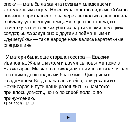
опеку — мать была занята грудным младенцем и
контуженным отцом. Но ее кураторство надо мной было
внезапно прекращено: она через несколько дней попала
в облаву, устроенную немцами в центре города, и в
отместку за нескольких убитых партизанами немецких
солдат, была задушена с другими пойманными в
«душегубке» — так в народе назывались карательные
спецмашины.
У матери была еще старшая сестра — Евдокия
Ивановна. Жила с мужем и двумя сыновьями тоже в
Бахчисарае. Мы часто приходили к ним в гости и я играл
со своими двоюродными братьями - Дмитрием и
Владимиром. Когда началась война, они уехали из
Бахчисарая и пути наши разошлись. А нам тоже
пришлось уезжать, но не по своей воле, а по
принуждению.
31.03.2019
в 12:48